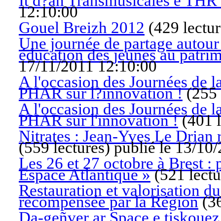
It d?an Transmusicales e THR 
12:10:00
Gouel Breizh 2012
(
429 lectur
Une journée de partage autour d
éducation des jeunes au patrim
17/11/2011 12:10:00
A l'occasion des Journées de la 
PHAR sur l?innovation !
(
255 
A l'occasion des Journées de la 
PHAR sur l'innovation !
(
401 l
Nitrates : Jean-Yves Le Drian
(
559 lectures
)
publié le 13/10
Les 26 et 27 octobre à Brest 
Espace Atlantique »
(
521 lectu
Restauration et valorisation du
récompensée par la Région
(
3
Da-geñver ar Space e tiskouez