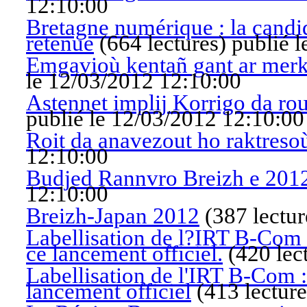
12:10:00
Bretagne numérique : la candi
retenue
(
664 lectures
)
publié 
Emgavioù kentañ gant ar merk
le 12/03/2012 12:10:00
Astennet implij Korrigo da r
publié le 12/03/2012 12:10:00
Roit da anavezout ho raktreso
12:10:00
Budjed Rannvro Breizh e 201
12:10:00
Breizh-Japan 2012
(
387 lectur
Labellisation de l?IRT B-Com : 
ce lancement officiel.
(
420 lec
Labellisation de l'IRT B-Com : 
lancement officiel
(
413 lecture