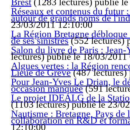
Brest
(
1283 lectures
)
publié l
Réseaux et contenus du futur 
autour de grands noms de l'indu
23/03/2011 12:10:00
La Région Bretagne débloque 50
de ses sinistrés
(
552 lectures
)
Salon du livre de Paris : Jean
lectures
)
publié le 18/03/2011
Algues vertes : la Région rencon
Lieue de Grève
(
487 lectures
)
Pour Jean-Yves Le Drian, le dé
occasion manquée
(
591 lectur
Le projet IDEALG de la Station
(
1103 lectures
)
publié le 23/0
Nautisme : Bretagne, Pays de l
collaboration en R&D et form
12:10:00