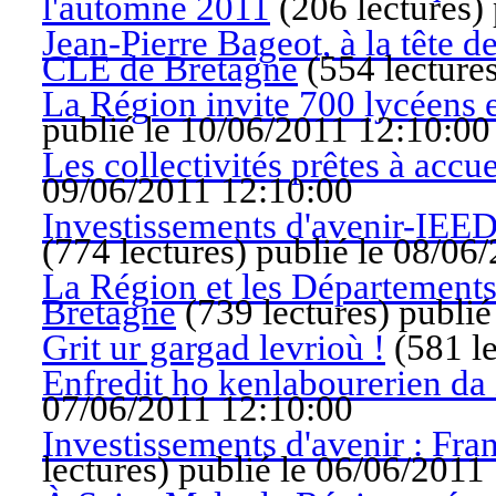
l'automne 2011
(
206 lectures
)
Jean-Pierre Bageot, à la tête d
CLE de Bretagne
(
554 lecture
La Région invite 700 lycéens e
publié le 10/06/2011 12:10:00
Les collectivités prêtes à accue
09/06/2011 12:10:00
Investissements d'avenir-IEED
(
774 lectures
)
publié le 08/06
La Région et les Départements
Bretagne
(
739 lectures
)
publié
Grit ur gargad levrioù !
(
581 l
Enfredit ho kenlabourerien da
07/06/2011 12:10:00
Investissements d'avenir : Fr
lectures
)
publié le 06/06/2011