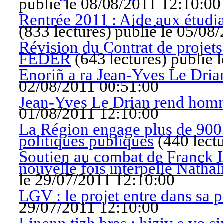
publié le 08/08/2011 12:10:00
Rentrée 2011 : Aide aux étudia
(
833 lectures
)
publié le 05/08
Révision du Contrat de projet
FEDER
(
643 lectures
)
publié 
Enoriñ a ra Jean-Yves Le Dri
02/08/2011 00:51:00
Jean-Yves Le Drian rend hom
01/08/2011 12:10:00
La Région engage plus de 900 
politiques publiques
(
440 lect
Soutien au combat de Franck L
nouvelle fois interpellé Nath
le 29/07/2011 12:10:00
LGV : le projet entre dans sa p
29/07/2011 12:10:00