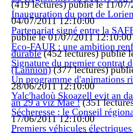
(
419 lectures
)
publié le 11/07
Inauguration du port de Lori
04/07/2011 12:10:00
Partenariat signé entre la SAF
publié le 01/07/2011 12:10:00
Eco-FAUR : une ambition renf
durable
(
452 lectures
)
publié 
Signature du premier contrat de
(Lannion)
(
377 lectures
)
publi
Un programme d'animations ric
28/06/2011 12:10:00
Yalc'hadoù Skoazell evit an da
an 29 a viz Mae !
(
351 lecture
Sécheresse : le Conseil régiona
17/06/2011 12:10:00
Premiers véhicules électriques