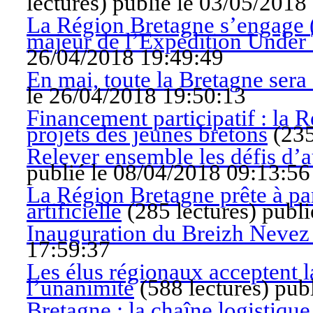
lectures
)
publié le 03/05/2018
La Région Bretagne s’engage (
majeur de l’Expédition Under 
26/04/2018 19:49:49
En mai, toute la Bretagne sera
le 26/04/2018 19:50:13
Financement participatif : la
projets des jeunes bretons
(
235
Relever ensemble les défis d’
publié le 08/04/2018 09:13:56
La Région Bretagne prête à part
artificielle
(
285 lectures
)
publi
Inauguration du Breizh Nevez
17:59:37
Les élus régionaux acceptent l
l’unanimité
(
588 lectures
)
pub
Bretagne : la chaîne logistique