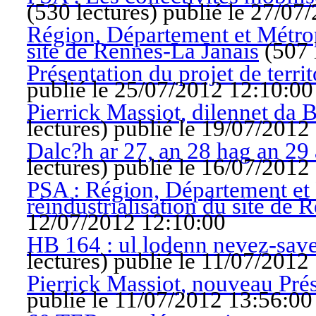
(
530 lectures
)
publié le 27/07
Région, Département et Métropo
site de Rennes-La Janais
(
507 
Présentation du projet de terri
publié le 25/07/2012 12:10:00
Pierrick Massiot, dilennet da
lectures
)
publié le 19/07/2012
Dalc?h ar 27, an 28 hag an 29
lectures
)
publié le 16/07/2012
PSA : Région, Département et 
réindustrialisation du site de 
12/07/2012 12:10:00
HB 164 : ul lodenn nevez-sav
lectures
)
publié le 11/07/2012
Pierrick Massiot, nouveau Pré
publié le 11/07/2012 13:56:00