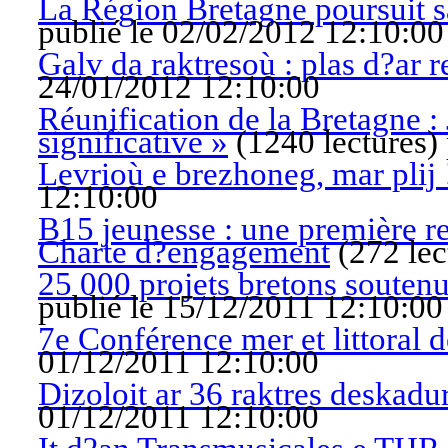
La Région Bretagne poursuit s
publié le 02/02/2012 12:10:00
Galv da raktresoù : plas d?ar 
24/01/2012 12:10:00
Réunification de la Bretagne 
significative »
(
1240 lectures
)
Levrioù e brezhoneg, mar plij 
12:10:00
B15 jeunesse : une première re
Charte d?engagement
(
272 lec
25 000 projets bretons souten
publié le 15/12/2011 12:10:00
7e Conférence mer et littoral 
01/12/2011 12:10:00
Dizoloit ar 36 raktres deskadu
01/12/2011 12:10:00