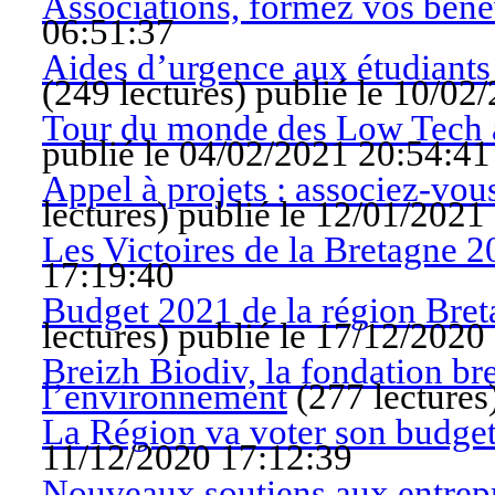
Associations, formez vos béné
06:51:37
Aides d’urgence aux étudiants 
(
249 lectures
)
publié le 10/02
Tour du monde des Low Tech 
publié le 04/02/2021 20:54:41
Appel à projets : associez-vous
lectures
)
publié le 12/01/2021
Les Victoires de la Bretagne 
17:19:40
Budget 2021 de la région Breta
lectures
)
publié le 17/12/2020
Breizh Biodiv, la fondation br
l’environnement
(
277 lectures
La Région va voter son budge
11/12/2020 17:12:39
Nouveaux soutiens aux entrep