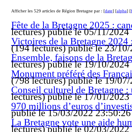
Afficher les 529 articles de Région Bretagne par : [
date
] [
alpha
] [
Fête de la Bretagne 2025 : can
lectures
)
publié le 05/11/2024
Victoires de la Bretagne 2024 :
(
194 lectures
)
publié le 23/10
Ensemble, faisons de la Bretag
lectures
)
publié le 19/10/2024
Monument préféré des Français
(
798 lectures
)
publié le 19/07
Conseil culturel de Bretagne 
lectures
)
publié le 17/01/2023
970 millions d’euros d’invest
publié le 15/03/2022 23:50:26
La Bretagne vote une aide hum
lectures
)
publié le 02/03/2022