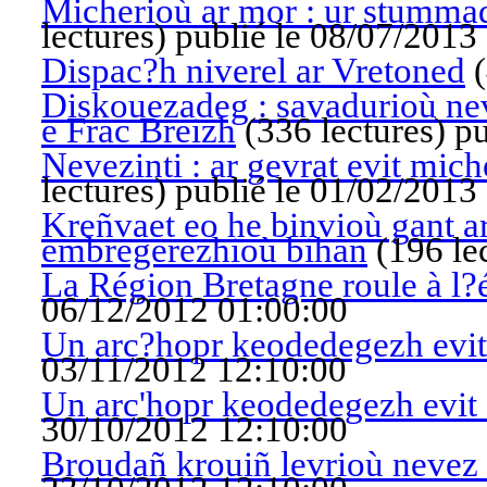
Micherioù ar mor : ur stummad
lectures
)
publié le 08/07/2013
Dispac?h niverel ar Vretoned
(
Diskouezadeg : savadurioù ne
e Frac Breizh
(
336 lectures
)
pu
Nevezinti : ar gevrat evit mich
lectures
)
publié le 01/02/2013
Kreñvaet eo he binvioù gant a
embregerezhioù bihan
(
196 le
La Région Bretagne roule à l?é
06/12/2012 01:00:00
Un arc?hopr keodedegezh evit
03/11/2012 12:10:00
Un arc'hopr keodedegezh evit 
30/10/2012 12:10:00
Broudañ krouiñ levrioù nevez