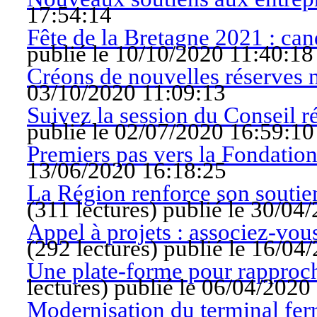
17:54:14
Fête de la Bretagne 2021 : can
publié le 10/10/2020 11:40:18
Créons de nouvelles réserves n
03/10/2020 11:09:13
Suivez la session du Conseil rég
publié le 02/07/2020 16:59:10
Premiers pas vers la Fondatio
13/06/2020 16:18:25
La Région renforce son soutie
(
311 lectures
)
publié le 30/04
Appel à projets : associez-vous
(
292 lectures
)
publié le 16/04
Une plate-forme pour rapproc
lectures
)
publié le 06/04/2020
Modernisation du terminal fer