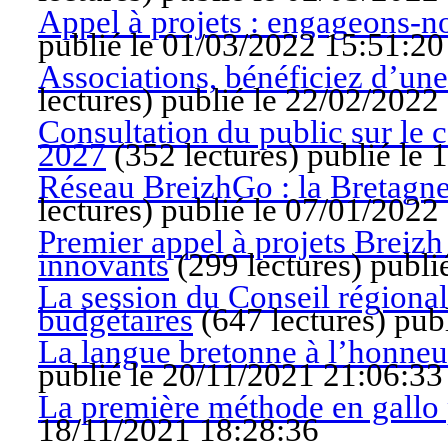
Appel à projets : engageons-n
publié le 01/03/2022 15:51:20
Associations, bénéficiez d’une
lectures
)
publié le 22/02/2022
Consultation du public sur le
2027
(
352 lectures
)
publié le 
Réseau BreizhGo : la Bretagne 
lectures
)
publié le 07/01/2022
Premier appel à projets Breizh 
innovants
(
299 lectures
)
publi
La session du Conseil régional
budgétaires
(
647 lectures
)
pub
La langue bretonne à l’honneu
publié le 20/11/2021 21:06:33
La première méthode en gallo 
18/11/2021 18:28:36