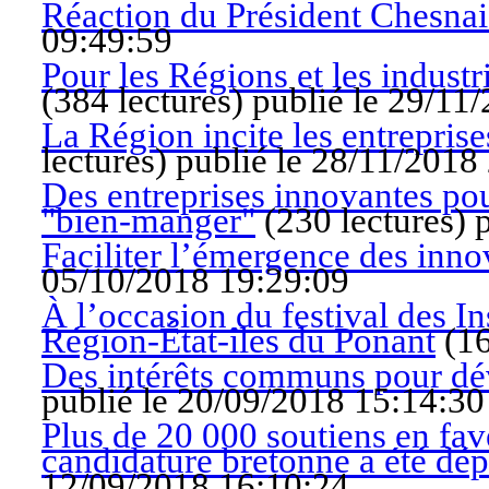
Réaction du Président Chesnai
09:49:59
Pour les Régions et les industri
(
384 lectures
)
publié le 29/11
La Région incite les entreprise
lectures
)
publié le 28/11/2018
Des entreprises innovantes pou
"bien-manger"
(
230 lectures
)
Faciliter l’émergence des inno
05/10/2018 19:29:09
À l’occasion du festival des Ins
Région-État-îles du Ponant
(
16
Des intérêts communs pour déve
publié le 20/09/2018 15:14:30
Plus de 20 000 soutiens en fav
candidature bretonne a été dé
12/09/2018 16:10:24