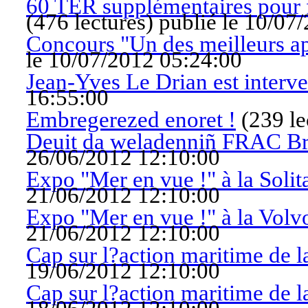
60 TER supplémentaires pour f
(
476 lectures
)
publié le 10/07
Concours "Un des meilleurs ap
le 10/07/2012 05:24:00
Jean-Yves Le Drian est interv
16:55:00
Embregerezed enoret !
(
239 le
Deuit da weladenniñ FRAC Br
26/06/2012 12:10:00
Expo "Mer en vue !" à la Solit
21/06/2012 12:10:00
Expo "Mer en vue !" à la Vol
21/06/2012 12:10:00
Cap sur l?action maritime de 
19/06/2012 12:10:00
Cap sur l?action maritime de 