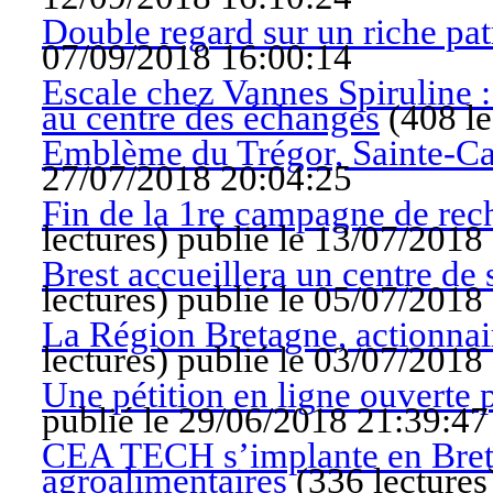
Double regard sur un riche pat
07/09/2018 16:00:14
Escale chez Vannes Spiruline :
au centre des échanges
(
408 le
Emblème du Trégor, Sainte-Cat
27/07/2018 20:04:25
Fin de la 1re campagne de rec
lectures
)
publié le 13/07/2018
Brest accueillera un centre de
lectures
)
publié le 05/07/2018
La Région Bretagne, actionnair
lectures
)
publié le 03/07/2018
Une pétition en ligne ouverte 
publié le 29/06/2018 21:39:47
CEA TECH s’implante en Bretag
agroalimentaires
(
336 lectures