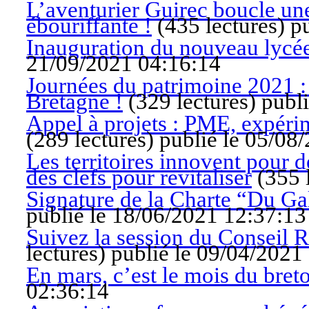
L’aventurier Guirec boucle une
ébouriffante !
(
435 lectures
)
p
Inauguration du nouveau lycé
21/09/2021 04:16:14
Journées du patrimoine 2021 :
Bretagne !
(
329 lectures
)
publ
Appel à projets : PME, expéri
(
289 lectures
)
publié le 05/08
Les territoires innovent pour d
des clefs pour revitaliser
(
355 
Signature de la Charte “Du Ga
publié le 18/06/2021 12:37:13
Suivez la session du Conseil R
lectures
)
publié le 09/04/2021
En mars, c’est le mois du breto
02:36:14