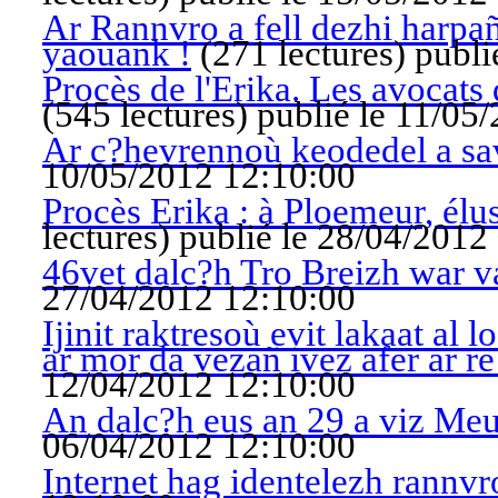
Ar Rannvro a fell dezhi harpañ
yaouank !
(
271 lectures
)
publi
Procès de l'Erika. Les avocats d
(
545 lectures
)
publié le 11/05
Ar c?hevrennoù keodedel a s
10/05/2012 12:10:00
Procès Erika : à Ploemeur, élus
lectures
)
publié le 28/04/2012
46vet dalc?h Tro Breizh war 
27/04/2012 12:10:00
Ijinit raktresoù evit lakaat al
ar mor da vezañ ivez afer ar r
12/04/2012 12:10:00
An dalc?h eus an 29 a viz Me
06/04/2012 12:10:00
Internet hag identelezh rannvr