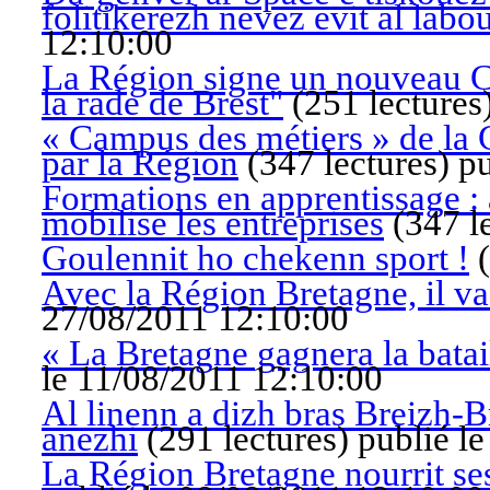
folitikerezh nevez evit al labo
12:10:00
La Région signe un nouveau Cah
la rade de Brest"
(
251 lectures
« Campus des métiers » de la C
par la Région
(
347 lectures
)
pu
Formations en apprentissage : 
mobilise les entreprises
(
347 l
Goulennit ho chekenn sport !
(
Avec la Région Bretagne, il va 
27/08/2011 12:10:00
« La Bretagne gagnera la batai
le 11/08/2011 12:10:00
Al linenn a dizh bras Breizh-B
anezhi
(
291 lectures
)
publié l
La Région Bretagne nourrit ses