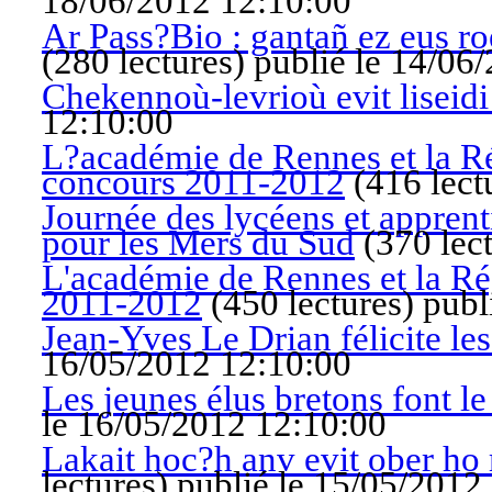
18/06/2012 12:10:00
Ar Pass?Bio : gantañ ez eus ro
(
280 lectures
)
publié le 14/06
Chekennoù-levrioù evit liseidi
12:10:00
L?académie de Rennes et la Ré
concours 2011-2012
(
416 lect
Journée des lycéens et apprent
pour les Mers du Sud
(
370 lec
L'académie de Rennes et la Ré
2011-2012
(
450 lectures
)
publ
Jean-Yves Le Drian félicite le
16/05/2012 12:10:00
Les jeunes élus bretons font le
le 16/05/2012 12:10:00
Lakait hoc?h anv evit ober ho
lectures
)
publié le 15/05/2012