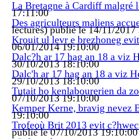
La Bretagne à Cardiff malgré l
17:11:00
Des agriculteurs maliens accue
lectures
)
publié le 14/11/2017
Krouit ul levr e brezhoneg evi
06/01/2014 19:10:00
Dalc?h ar 17 hag an 18 a viz 
30/10/2013 18:10:00
Dalc'h ar 17 hag an 18 a viz 
29/10/2013 18:10:00
Tutait ho kenlabourerien da z
07/10/2013 19:10:00
Kemper Kerne, bravig nevez 
19:10:00
Trofeoù Brit 2013 evit c?hwe
publié le 07/10/2013 19:10:00