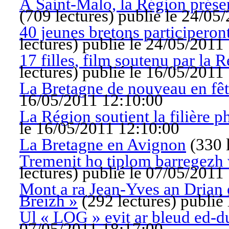
À Saint-Malo, la Région prése
(
709 lectures
)
publié le 24/05
40 jeunes bretons participeron
lectures
)
publié le 24/05/2011
17 filles, film soutenu par la 
lectures
)
publié le 16/05/2011
La Bretagne de nouveau en fête
16/05/2011 12:10:00
La Région soutient la filière 
le 16/05/2011 12:10:00
La Bretagne en Avignon
(
330 
Tremenit ho tiplom barregezh
lectures
)
publié le 07/05/2011
Mont a ra Jean-Yves an Drian e
Breizh »
(
292 lectures
)
publié
Ul « LOG » evit ar bleud ed-d