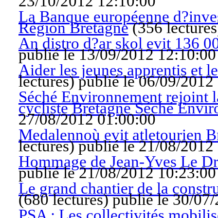
23/10/2012 12:10:00
La Banque européenne d?inves
Région Bretagne
(
356 lectures
An distro d?ar skol evit 136 0
publié le 13/09/2012 12:10:00
Aider les jeunes apprentis et le
lectures
)
publié le 06/09/2012
Séché Environnement rejoint la
cycliste Bretagne Séché Envi
27/08/2012 01:00:00
Medalennoù evit atletourien 
lectures
)
publié le 21/08/2012
Hommage de Jean-Yves Le Dri
publié le 21/08/2012 10:23:00
Le grand chantier de la const
(
680 lectures
)
publié le 30/07
PSA : Les collectivités mobilisé