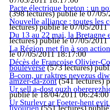
07/05/2011 18:17:00
Pacte électrique breton : un poi
(
398 lectures
)
publié le 07/05
Nouvelle alliance : toutes les 
lectures
)
publié le 07/05/2011
Du 13 au 22 mai, la Bretagne e
lectures
)
publié le 07/05/2011
La Région met fin à son action
le 07/05/2011 18:17:00
Décès de Françoise Olivier-Co
bouleversé
(
573 lectures
)
publ
B-com, ur raktres nevezus di
amzer-da-zont
(
541 lectures
)
p
Ur sell a-dost ouzh obererezh
publié le 18/04/2011 06:24:00
Ur Sturlevr ar Foeter-hent evi
livourien
(
551 lectures
)
publié