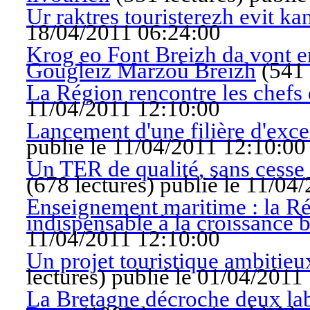
Ur raktres touristerezh evit ka
18/04/2011 06:24:00
Krog eo Font Breizh da vont 
Gougleiz Marzoù Breizh
(
541 
La Région rencontre les chefs
11/04/2011 12:10:00
Lancement d'une filière d'exce
publié le 11/04/2011 12:10:00
Un TER de qualité, sans cesse 
(
678 lectures
)
publié le 11/04
Enseignement maritime : la Ré
indispensable à la croissance 
11/04/2011 12:10:00
Un projet touristique ambitie
lectures
)
publié le 01/04/2011
La Bretagne décroche deux lab