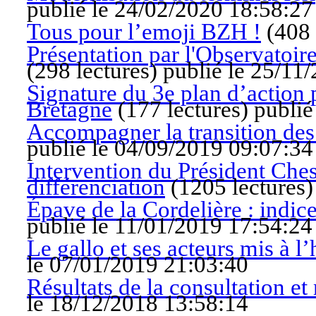
publié le 24/02/2020 18:58:27
Tous pour l’emoji BZH !
(
408 
Présentation par l'Observatoi
(
298 lectures
)
publié le 25/11
Signature du 3e plan d’action 
Bretagne
(
177 lectures
)
publié
Accompagner la transition des
publié le 04/09/2019 09:07:34
Intervention du Président Chesn
différenciation
(
1205 lectures
Épave de la Cordelière : indice
publié le 11/01/2019 17:54:24
Le gallo et ses acteurs mis à l
le 07/01/2019 21:03:40
Résultats de la consultation et 
le 18/12/2018 13:58:14