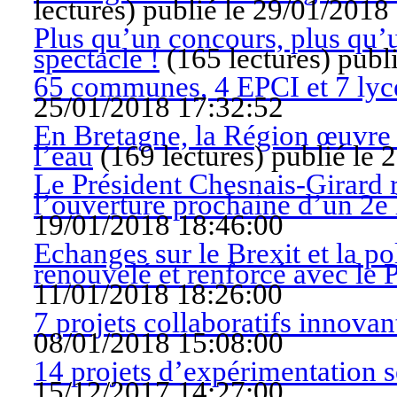
lectures
)
publié le 29/01/2018
Plus qu’un concours, plus qu’un
spectacle !
(
165 lectures
)
publ
65 communes, 4 EPCI et 7 lyc
25/01/2018 17:32:52
En Bretagne, la Région œuvre en
l’eau
(
169 lectures
)
publié le 
Le Président Chesnais-Girard 
l’ouverture prochaine d’un 2e 
19/01/2018 18:46:00
Echanges sur le Brexit et la p
renouvelé et renforcé avec le 
11/01/2018 18:26:00
7 projets collaboratifs innova
08/01/2018 15:08:00
14 projets d’expérimentation s
15/12/2017 14:27:00