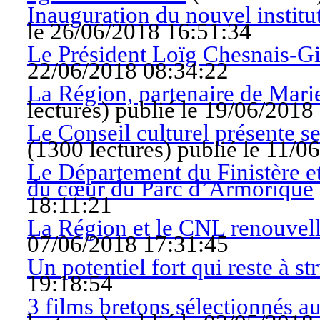
Inauguration du nouvel instit
le 26/06/2018 16:51:34
Le Président Loïg Chesnais-Gi
22/06/2018 08:34:22
La Région, partenaire de Mari
lectures
)
publié le 19/06/2018
Le Conseil culturel présente se
(
1300 lectures
)
publié le 11/0
Le Département du Finistère et
du cœur du Parc d’Armorique
18:11:21
La Région et le CNL renouvell
07/06/2018 17:31:45
Un potentiel fort qui reste à st
19:18:54
3 films bretons sélectionnés a