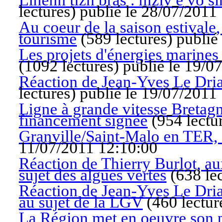
Linenn tizh bras : hiziv e vo 
lectures
)
publié le 28/07/2011
Au coeur de la saison estivale
tourisme
(
589 lectures
)
publié
Les projets d'énergies marines
(
1092 lectures
)
publié le 19/0
Réaction de Jean-Yves Le Dria
lectures
)
publié le 19/07/2011
Ligne à grande vitesse Bretagn
financement signée
(
954 lectu
Granville/Saint-Malo en TER, à 
11/07/2011 12:10:00
Réaction de Thierry Burlot, a
sujet des algues vertes
(
638 le
Réaction de Jean-Yves Le Dria
au sujet de la LGV
(
460 lectur
La Région met en oeuvre son pl