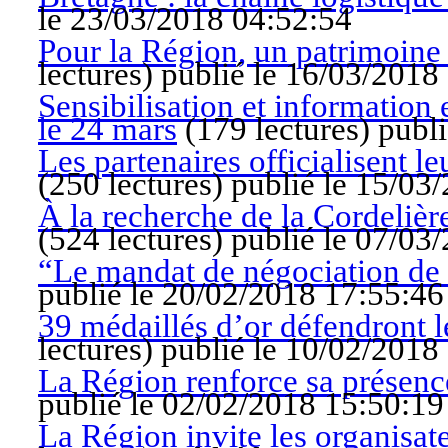
le 23/03/2018 04:52:54
Pour la Région, un patrimoine 
lectures
)
publié le 16/03/2018
Sensibilisation et information
le 24 mars
(
179 lectures
)
publi
Les partenaires officialisent l
(
250 lectures
)
publié le 15/03
À la recherche de la Cordelièr
(
524 lectures
)
publié le 07/03
“Le mandat de négociation de 
publié le 20/02/2018 17:55:46
39 médaillés d’or défendront l
lectures
)
publié le 10/02/2018
La Région renforce sa présence
publié le 02/02/2018 15:50:19
La Région invite les organisat