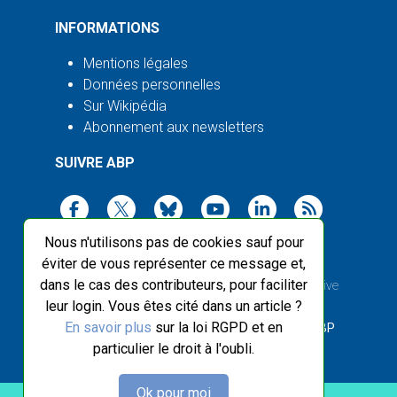
INFORMATIONS
Mentions légales
Données personnelles
Sur Wikipédia
Abonnement aux newsletters
SUIVRE ABP
Nous n'utilisons pas de cookies sauf pour
éviter de vous représenter ce message et,
dans le cas des contributeurs, pour faciliter
2003-2026 ©
Agence Bretagne Presse
, sauf Creative
leur login. Vous êtes cité dans un article ?
Commons
En savoir plus
sur la loi RGPD et en
Front-end design :
Breizhek Studio
, Back-end :
ABP
particulier le droit à l'oubli.
Ok pour moi