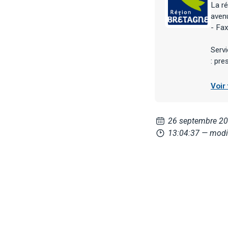
La ré
aven
- Fa
Servi
: pr
Voir
26 septembre 2
13:04:37
— modi