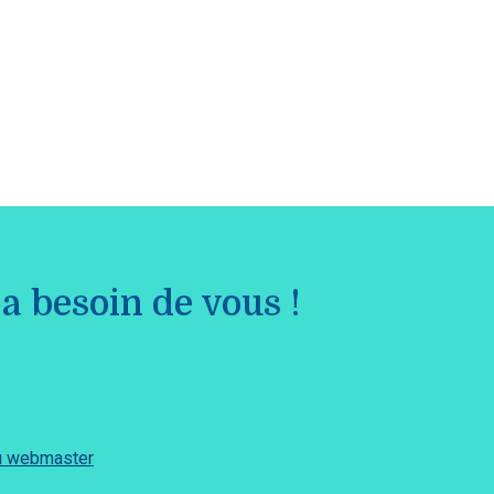
a besoin de vous !
du webmaster