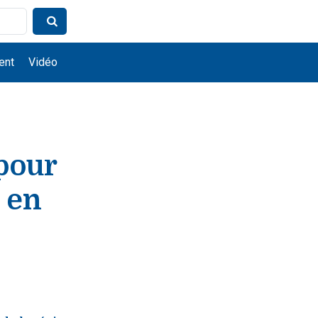
ent
Vidéo
 pour
 en