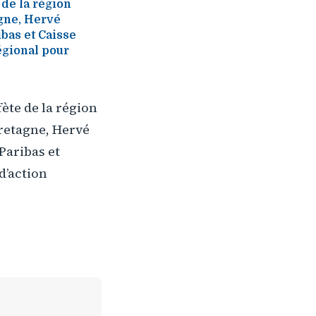
 de la région
agne, Hervé
ibas et Caisse
égional pour
ète de la région
Bretagne, Hervé
Paribas et
d’action