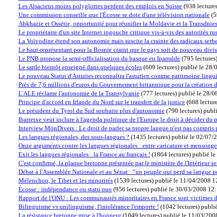
Les Alsaciens moins polyglottes perdent des emplois en Suisse
(
938 lecture
Une commission conseille que l'Écosse se dote d'une télévision nationale
(
5
Abkhazie et Ossétie, opportunité pour réunifier la Moldavie et la Transdnies
Le propriétaire d'un site Internet ingouche critique vis-à-vis des autorités ru
La Voïvodine étend son autonomie mais suscite la crainte des radicaux serb
Le haut-représentant pour la Bosnie craint que le pays soit de nouveau divi
Le PNB propose la semi-officialisation du basque en Iparralde
(
795 lectures
Le sarde bientôt enseigné dans quelques écoles
(
609 lectures
)
publié le 28
Le nouveau Statut d'Asturies reconnaîtra l'asturien comme patrimoine lingu
Près de 7,6 millions d'euros du Gouvernement britannique pour la création 
L'ALE réclame l'autonomie de la Transylvanie
(
777 lectures
)
publié le 28/
Principe d'accord en Irlande du Nord sur le transfert de la justice
(
668 lectur
Le président du Tyrol du Sud souhaite plus d'autonomie
(
790 lectures
)
publ
Ibarretxe veut inclure à l'agenda politique de l'Europe le droit à décider du
Interview MónDivers : Le droit de parler sa propre langue n'est pas compris
Les langues régionales, des sous-langues ?
(
1435 lectures
)
publié le 02/07/
Onze arguments contre les langues régionales : entre caricature et mensonge
Exit les langues régionales : la France au français !
(
1864 lectures
)
publié l
C'est confirmé, la plaque bretonne présentée par le ministère de l'Intérieur 
Débat à l'Assemblée Nationale et au Sénat : “un peuple qui perd sa langue 
Mélenchon, le Tibet et les minorités
(
1539 lectures
)
publié le 11/04/2008 1
Écosse : indépendance ou statu quo
(
956 lectures
)
publié le 30/03/2008 12
Rapport de l'ONU : Les communautés minoritaires en France sont victimes d'
Bilinguisme vs unilinguisme, l'intolérance l'emporte !
(
1042 lectures
)
publi
La résistance bretonne mise à l'honneur
(
1049 lectures
)
publié le 11/03/200