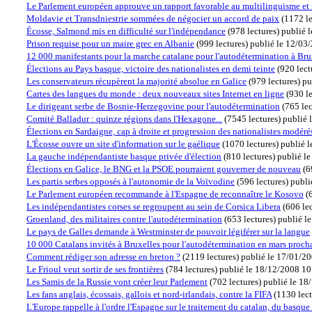
Le Parlement européen approuve un rapport favorable au multilinguisme et i
Moldavie et Transdniestrie sommées de négocier un accord de paix
(
1172 le
Écosse, Salmond mis en difficulté sur l'indépendance
(
978 lectures
)
publié 
Prison requise pour un maire grec en Albanie
(
999 lectures
)
publié le 12/03
12 000 manifestants pour la marche catalane pour l'autodétermination à Bru
Élections au Pays basque, victoire des nationalistes en demi teinte
(
920 lect
Les conservateurs récupèrent la majorité absolue en Galice
(
979 lectures
)
pu
Cartes des langues du monde : deux nouveaux sites Internet en ligne
(
930 le
Le dirigeant serbe de Bosnie-Herzegovine pour l'autodétermination
(
765 lec
Comité Balladur : quinze régions dans l'Hexagone...
(
7545 lectures
)
publié 
Élections en Sardaigne, cap à droite et progression des nationalistes modéré
L'Écosse ouvre un site d'information sur le gaélique
(
1070 lectures
)
publié 
La gauche indépendantiste basque privée d'élection
(
810 lectures
)
publié l
Élections en Galice, le BNG et la PSOE pourraient gouverner de nouveau
(
6
Les partis serbes opposés à l'autonomie de la Voïvodine
(
596 lectures
)
publi
Le Parlement européen recommande à l'Espagne de reconnaître le Kosovo
(
Les indépendantistes corses se regroupent au sein de Corsica Libera
(
606 le
Groenland, des militaires contre l'autodétermination
(
653 lectures
)
publié l
Le pays de Galles demande à Westminster de pouvoir légiférer sur la langue
10 000 Catalans invités à Bruxelles pour l'autodétermination en mars proch
Comment rédiger son adresse en breton ?
(
2119 lectures
)
publié le 17/01/2
Le Frioul veut sortir de ses frontières
(
784 lectures
)
publié le 18/12/2008 1
Les Samis de la Russie vont créer leur Parlement
(
702 lectures
)
publié le 18
Les fans anglais, écossais, gallois et nord-irlandais, contre la FIFA
(
1130 lect
L'Europe rappelle à l'ordre l'Espagne sur le traitement du catalan, du basque