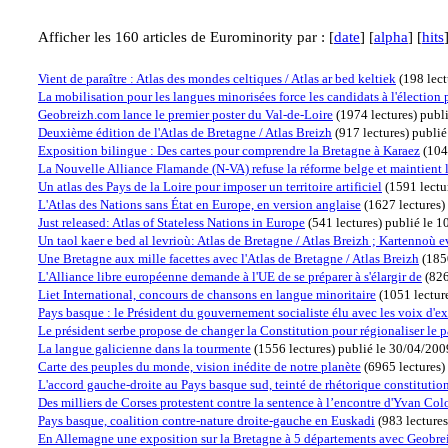
Afficher les 160 articles de Eurominority par : [
date
] [
alpha
] [
hits
Vient de paraître : Atlas des mondes celtiques / Atlas ar bed keltiek
(
198 lect
La mobilisation pour les langues minorisées force les candidats à l'élection p
Geobreizh.com lance le premier poster du Val-de-Loire
(
1974 lectures
)
publ
Deuxième édition de l'Atlas de Bretagne / Atlas Breizh
(
917 lectures
)
publié
Exposition bilingue : Des cartes pour comprendre la Bretagne à Karaez
(
104
La Nouvelle Alliance Flamande (N-VA) refuse la réforme belge et maintient 
Un atlas des Pays de la Loire pour imposer un territoire artificiel
(
1591 lectu
L'Atlas des Nations sans État en Europe, en version anglaise
(
1627 lectures
)
Just released: Atlas of Stateless Nations in Europe
(
541 lectures
)
publié le 
Un taol kaer e bed al levrioù: Atlas de Bretagne / Atlas Breizh ; Kartennoù 
Une Bretagne aux mille facettes avec l'Atlas de Bretagne / Atlas Breizh
(
185
L'Alliance libre européenne demande à l'UE de se préparer à s'élargir de
(
826
Liet International, concours de chansons en langue minoritaire
(
1051 lectur
Pays basque : le Président du gouvernement socialiste élu avec les voix d'e
Le président serbe propose de changer la Constitution pour régionaliser le 
La langue galicienne dans la tourmente
(
1556 lectures
)
publié le 30/04/20
Carte des peuples du monde, vision inédite de notre planète
(
6965 lectures
)
L'accord gauche-droite au Pays basque sud, teinté de rhétorique constitutio
Des milliers de Corses protestent contre la sentence à l’encontre d'Yvan Co
Pays basque, coalition contre-nature droite-gauche en Euskadi
(
983 lectures
En Allemagne une exposition sur la Bretagne à 5 départements avec Geobre