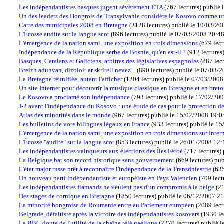
Les indépendantistes basques jugent sévèrement ETA
(
767 lectures
)
publié 
Un des leaders des Hongrois de Transylvanie considère le Kosovo comme 
Carte des municipales 2008 en Bretagne
(
2128 lectures
)
publié le 10/03/20
L'Écosse audite sur la langue scot
(
896 lectures
)
publié le 07/03/2008 20:4
L'émergence de la nation sami, une exposition en trois dimensions
(
679 lect
Indépendance de la République serbe de Bosnie, qu'en est-il ?
(
912 lectures
Basques, Catalans et Galiciens, arbitres des législatives espagnoles
(
887 lec
Breizh adunvan, dizoloit ar skritell nevez...
(
890 lectures
)
publié le 07/03/
La Bretagne réunifiée, autant l'afficher
(
1204 lectures
)
publié le 07/03/2008
Un site Internet pour découvrir la musique classique en Bretagne et en bret
Le Kosovo a proclamé son indépendance
(
793 lectures
)
publié le 17/02/20
J-2 avant l'indépendance du Kosovo : une étude de cas pour la protection de
Atlas des minorités dans le monde
(
967 lectures
)
publié le 15/02/2008 19:0
Les bulletins de vote bilingues légaux en France
(
933 lectures
)
publié le 1
L'émergence de la nation sami, une exposition en trois dimensions sur Inter
L'Écosse "audite" sur la langue scot
(
853 lectures
)
publié le 26/01/2008 12
Les indépendantistes vainqueurs aux élections des Îles Féroé
(
717 lectures
)
La Belgique bat son record historique sans gouvernement
(
669 lectures
)
pub
L'état major russe prêt à reconnaître l'indépendance de la Transdniestrie
(
635
Un nouveau parti indépendantiste et européiste en Pays Valencien
(
709 lect
Les indépendantistes flamands ne veulent pas d'un compromis à la belge
(
21
Des stages de cornique en Bretagne
(
1850 lectures
)
publié le 06/12/2007 2
La minorité hongroise de Roumanie entre au Parlement européen
(
2089 lect
Belgrade, défaitiste après la victoire des indépendantistes kosovars
(
1930 le
La BBC doute de l'utilité de la chaîne télé gaélique
(
2270 lectures
)
publié 