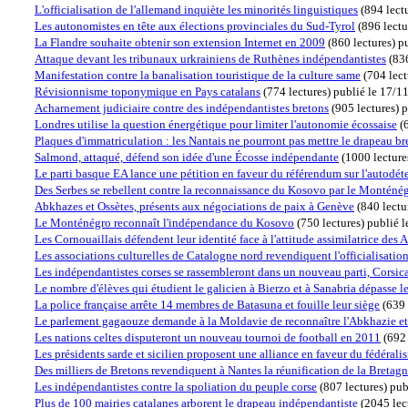
L'officialisation de l'allemand inquiète les minorités linguistiques
(
894 lect
Les autonomistes en tête aux élections provinciales du Sud-Tyrol
(
896 lectu
La Flandre souhaite obtenir son extension Internet en 2009
(
860 lectures
)
p
Attaque devant les tribunaux urkrainiens de Ruthènes indépendantistes
(
836
Manifestation contre la banalisation touristique de la culture same
(
704 lect
Révisionnisme toponymique en Pays catalans
(
774 lectures
)
publié le 17/1
Acharnement judiciaire contre des indépendantistes bretons
(
905 lectures
)
p
Londres utilise la question énergétique pour limiter l'autonomie écossaise
(
Plaques d'immatriculation : les Nantais ne pourront pas mettre le drapeau br
Salmond, attaqué, défend son idée d'une Écosse indépendante
(
1000 lecture
Le parti basque EA lance une pétition en faveur du référendum sur l'autodé
Des Serbes se rebellent contre la reconnaissance du Kosovo par le Monténé
Abkhazes et Ossètes, présents aux négociations de paix à Genève
(
840 lectu
Le Monténégro reconnaît l'indépendance du Kosovo
(
750 lectures
)
publié 
Les Cornouaillais défendent leur identité face à l'attitude assimilatrice des 
Les associations culturelles de Catalogne nord revendiquent l'officialisatio
Les indépendantistes corses se rassembleront dans un nouveau parti, Corsic
Le nombre d'élèves qui étudient le galicien à Bierzo et à Sanabria dépasse le
La police française arrête 14 membres de Batasuna et fouille leur siège
(
639 
Le parlement gagaouze demande à la Moldavie de reconnaître l'Abkhazie et 
Les nations celtes disputeront un nouveau tournoi de football en 2011
(
692 
Les présidents sarde et sicilien proposent une alliance en faveur du fédérali
Des milliers de Bretons revendiquent à Nantes la réunification de la Bretag
Les indépendantistes contre la spoliation du peuple corse
(
807 lectures
)
pub
Plus de 100 mairies catalanes arborent le drapeau indépendantiste
(
2045 lec