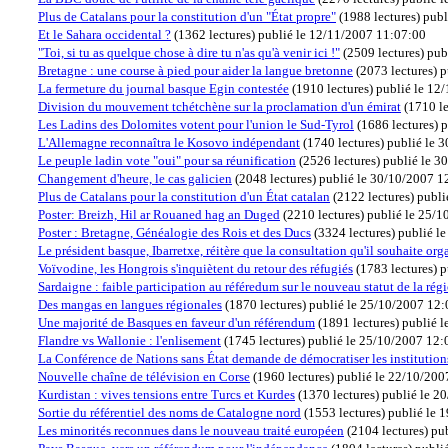
Plus de Catalans pour la constitution d'un "État propre"
(
1988 lectures
)
publ
Et le Sahara occidental ?
(
1362 lectures
)
publié le 12/11/2007 11:07:00
"Toi, si tu as quelque chose à dire tu n'as qu'à venir ici !"
(
2509 lectures
)
pub
Bretagne : une course à pied pour aider la langue bretonne
(
2073 lectures
)
p
La fermeture du journal basque Egin contestée
(
1910 lectures
)
publié le 12
Division du mouvement tchétchène sur la proclamation d'un émirat
(
1710 le
Les Ladins des Dolomites votent pour l'union le Sud-Tyrol
(
1686 lectures
)
p
L'Allemagne reconnaîtra le Kosovo indépendant
(
1740 lectures
)
publié le 
Le peuple ladin vote "oui" pour sa réunification
(
2526 lectures
)
publié le 3
Changement d'heure, le cas galicien
(
2048 lectures
)
publié le 30/10/2007 1
Plus de Catalans pour la constitution d'un État catalan
(
2122 lectures
)
publi
Poster: Breizh, Hil ar Rouaned hag an Duged
(
2210 lectures
)
publié le 25/
Poster : Bretagne, Généalogie des Rois et des Ducs
(
3324 lectures
)
publié l
Le président basque, Ibarretxe, réitère que la consultation qu'il souhaite orga
Voïvodine, les Hongrois s'inquiètent du retour des réfugiés
(
1783 lectures
)
p
Sardaigne : faible participation au référedum sur le nouveau statut de la ré
Des mangas en langues régionales
(
1870 lectures
)
publié le 25/10/2007 12
Une majorité de Basques en faveur d'un référendum
(
1891 lectures
)
publié 
Flandre vs Wallonie : l'enlisement
(
1745 lectures
)
publié le 25/10/2007 12:
La Conférence de Nations sans État demande de démocratiser les institution
Nouvelle chaîne de télévision en Corse
(
1960 lectures
)
publié le 22/10/200
Kurdistan : vives tensions entre Turcs et Kurdes
(
1370 lectures
)
publié le 2
Sortie du référentiel des noms de Catalogne nord
(
1553 lectures
)
publié le 
Les minorités reconnues dans le nouveau traité européen
(
2104 lectures
)
pu