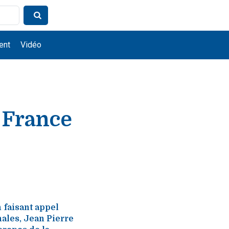
ent
Vidéo
a France
n faisant appel
nales, Jean Pierre