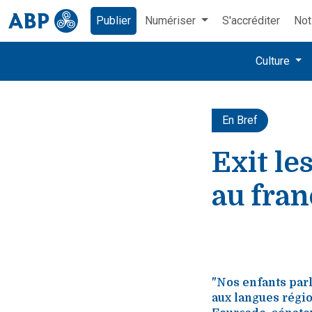
Publier
Numériser
S'accréditer
Not
Culture
En Bref
Exit le
au fran
"Nos enfants parle
aux langues régio