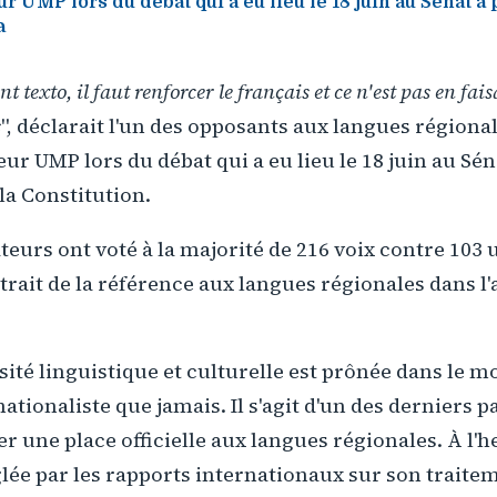
r UMP lors du débat qui a eu lieu le 18 juin au Sénat à 
a
t texto, il faut renforcer le français et ce n'est pas en fa
s
", déclarait l'un des opposants aux langues régional
ur UMP lors du débat qui a eu lieu le 18 juin au Sén
la Constitution.
nateurs ont voté à la majorité de 216 voix contre 1
rait de la référence aux langues régionales dans l'ar
sité linguistique et culturelle est prônée dans le mo
nationaliste que jamais. Il s'agit d'un des derniers 
r une place officielle aux langues régionales. À l'h
lée par les rapports internationaux sur son traite