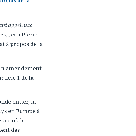
propos de la
isant appel aux
es, Jean Pierre
at à propos de la
03 un amendement
ticle 1 de la
nde entier, la
pays en Europe à
eure où la
ment des