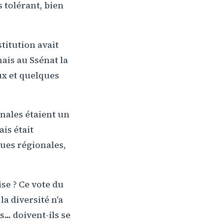
 tolérant, bien
titution avait
ais au Ssénat la
ux et quelques
onales étaient un
ais était
gues régionales,
ise ? Ce vote du
a diversité n'a
.. doivent-ils se