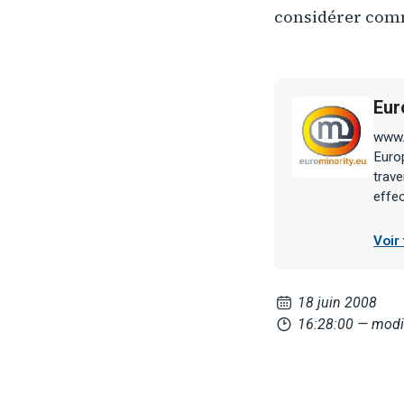
considérer comm
Eur
www.e
Europ
trave
effe
Voir
18 juin 2008
16:28:00
— modi