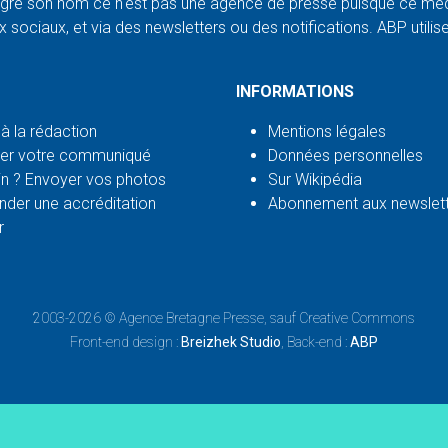
ré son nom ce n'est pas une agence de presse puisque ce médi
 sociaux, et via des newsletters ou des notifications. ABP utilise l
INFORMATIONS
 à la rédaction
Mentions légales
er votre communiqué
Données personnelles
n ? Envoyer vos photos
Sur Wikipédia
der une accréditation
Abonnement aux newslet
r
2003-2026 ©
Agence Bretagne Presse
, sauf Creative Commons
Front-end design :
Breizhek Studio
, Back-end :
ABP