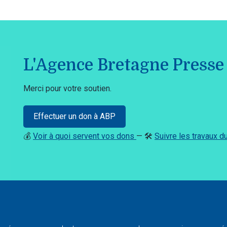
L'Agence Bretagne Presse 
Merci pour votre soutien.
Effectuer un don à ABP
💰
Voir à quoi servent vos dons
— 🛠️
Suivre les travaux 