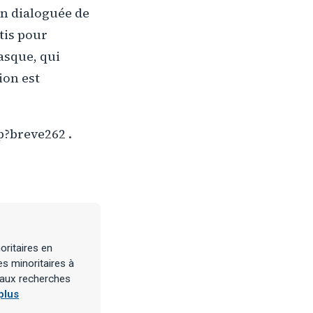
in dialoguée de
rtis pour
asque, qui
ion est
p?breve262 .
oritaires en
es minoritaires à
e aux recherches
plus