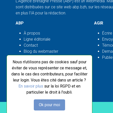
L'Agence Bretagne Presse (ABP) est un webmédia. Malg
sont distribuées sur ce site web abp.bzh, sur les réseaux
en plus l'IA pour la rédaction.
ABP
AGIR
À propos
Écrire
Ligne éditoriale
Envoy
Contact
Témoi
Blog du webmaster
Deman
Flux ABP open source
Publie
Nous n'utilisons pas de cookies sauf pour
éviter de vous représenter ce message et,
dans le cas des contributeurs, pour faciliter
leur login. Vous êtes cité dans un article ?
En savoir plus
sur la loi RGPD et en
particulier le droit à l'oubli.
Ok pour moi