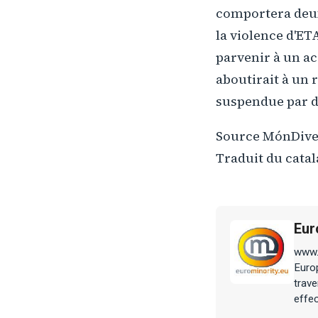
comportera deux 
la violence d'ETA
parvenir à un ac
aboutirait à un 
suspendue par d
Source MónDiver
Traduit du cata
Eur
www.e
Europ
trave
effe