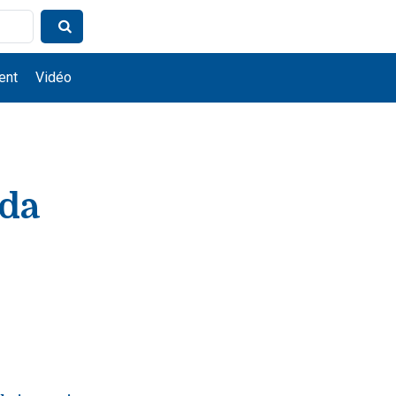
ent
Vidéo
nda