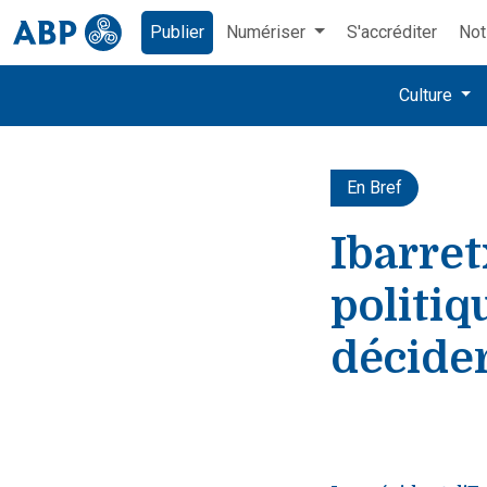
Publier
Numériser
S'accréditer
Not
Culture
En Bref
Ibarret
politiq
décide