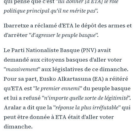
qui pense que c'est "
lui donner [à ETA] le rôle
politique principal qu'il ne mérite pas
".
Ibarretxe a réclamé d'ETA le dépôt des armes et
d'arrêter "
d'agresser le peuple basque
".
Le Parti Nationaliste Basque (PNV) avait
demandé aux citoyens basques d'aller voter
"
massivement
" aux législatives de ce dimanche.
Pour sa part, Eusko Alkartasuna (EA) a réitéré
qu'ETA est "
le premier ennemi
" du peuple basque
et lui a refusé "
n'importe quelle sorte de légitimité
".
Aralar a dit que la "
réponse la plus irréfutable
" qui
peut être donnée à ETA était d'aller voter
dimanche.