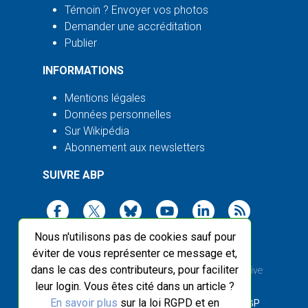
Témoin ? Envoyer vos photos
Demander une accréditation
Publier
INFORMATIONS
Mentions légales
Données personnelles
Sur Wikipédia
Abonnement aux newsletters
SUIVRE ABP
Nous n'utilisons pas de cookies sauf pour
éviter de vous représenter ce message et,
dans le cas des contributeurs, pour faciliter
2003-2026 ©
Agence Bretagne Presse
, sauf Creative
leur login. Vous êtes cité dans un article ?
Commons
En savoir plus
sur la loi RGPD et en
Front-end design :
Breizhek Studio
, Back-end :
ABP