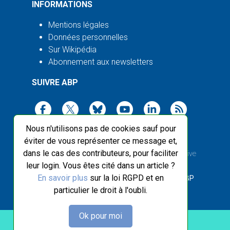
INFORMATIONS
Mentions légales
Données personnelles
Sur Wikipédia
Abonnement aux newsletters
SUIVRE ABP
Nous n'utilisons pas de cookies sauf pour
éviter de vous représenter ce message et,
dans le cas des contributeurs, pour faciliter
2003-2026 ©
Agence Bretagne Presse
, sauf Creative
leur login. Vous êtes cité dans un article ?
Commons
En savoir plus
sur la loi RGPD et en
Front-end design :
Breizhek Studio
, Back-end :
ABP
particulier le droit à l'oubli.
Ok pour moi