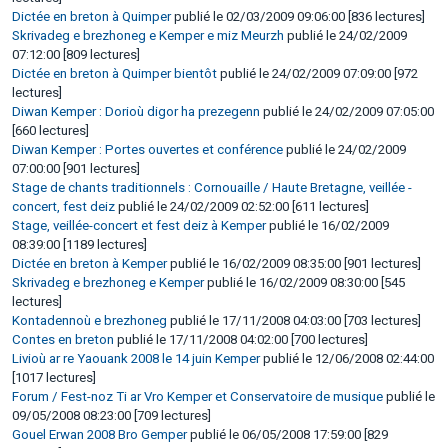
Dictée en breton à Quimper
publié le 02/03/2009 09:06:00 [836 lectures]
Skrivadeg e brezhoneg e Kemper e miz Meurzh
publié le 24/02/2009
07:12:00 [809 lectures]
Dictée en breton à Quimper bientôt
publié le 24/02/2009 07:09:00 [972
lectures]
Diwan Kemper : Dorioù digor ha prezegenn
publié le 24/02/2009 07:05:00
[660 lectures]
Diwan Kemper : Portes ouvertes et conférence
publié le 24/02/2009
07:00:00 [901 lectures]
Stage de chants traditionnels : Cornouaille / Haute Bretagne, veillée -
concert, fest deiz
publié le 24/02/2009 02:52:00 [611 lectures]
Stage, veillée-concert et fest deiz à Kemper
publié le 16/02/2009
08:39:00 [1189 lectures]
Dictée en breton à Kemper
publié le 16/02/2009 08:35:00 [901 lectures]
Skrivadeg e brezhoneg e Kemper
publié le 16/02/2009 08:30:00 [545
lectures]
Kontadennoù e brezhoneg
publié le 17/11/2008 04:03:00 [703 lectures]
Contes en breton
publié le 17/11/2008 04:02:00 [700 lectures]
Livioù ar re Yaouank 2008 le 14 juin Kemper
publié le 12/06/2008 02:44:00
[1017 lectures]
Forum / Fest-noz Ti ar Vro Kemper et Conservatoire de musique
publié le
09/05/2008 08:23:00 [709 lectures]
Gouel Erwan 2008 Bro Gemper
publié le 06/05/2008 17:59:00 [829