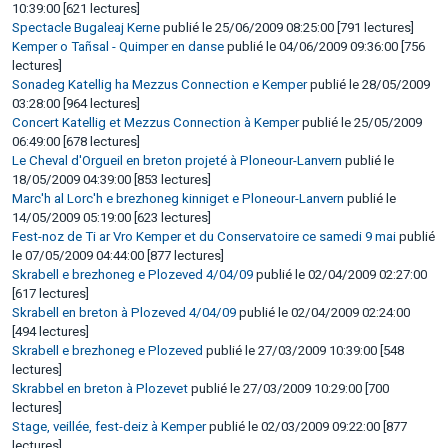
10:39:00 [621 lectures]
Spectacle Bugaleaj Kerne
publié le 25/06/2009 08:25:00 [791 lectures]
Kemper o Tañsal - Quimper en danse
publié le 04/06/2009 09:36:00 [756
lectures]
Sonadeg Katellig ha Mezzus Connection e Kemper
publié le 28/05/2009
03:28:00 [964 lectures]
Concert Katellig et Mezzus Connection à Kemper
publié le 25/05/2009
06:49:00 [678 lectures]
Le Cheval d'Orgueil en breton projeté à Ploneour-Lanvern
publié le
18/05/2009 04:39:00 [853 lectures]
Marc'h al Lorc'h e brezhoneg kinniget e Ploneour-Lanvern
publié le
14/05/2009 05:19:00 [623 lectures]
Fest-noz de Ti ar Vro Kemper et du Conservatoire ce samedi 9 mai
publié
le 07/05/2009 04:44:00 [877 lectures]
Skrabell e brezhoneg e Plozeved 4/04/09
publié le 02/04/2009 02:27:00
[617 lectures]
Skrabell en breton à Plozeved 4/04/09
publié le 02/04/2009 02:24:00
[494 lectures]
Skrabell e brezhoneg e Plozeved
publié le 27/03/2009 10:39:00 [548
lectures]
Skrabbel en breton à Plozevet
publié le 27/03/2009 10:29:00 [700
lectures]
Stage, veillée, fest-deiz à Kemper
publié le 02/03/2009 09:22:00 [877
lectures]