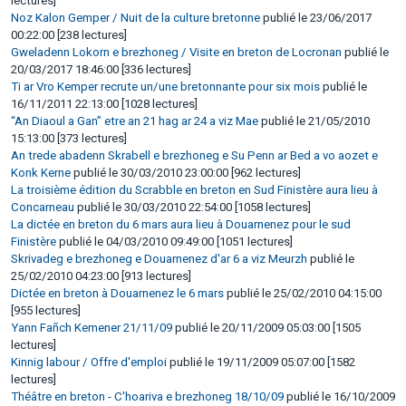
lectures]
Noz Kalon Gemper / Nuit de la culture bretonne
publié le 23/06/2017
00:22:00 [238 lectures]
Gweladenn Lokorn e brezhoneg / Visite en breton de Locronan
publié le
20/03/2017 18:46:00 [336 lectures]
Ti ar Vro Kemper recrute un/une bretonnante pour six mois
publié le
16/11/2011 22:13:00 [1028 lectures]
“An Diaoul a Gan” etre an 21 hag ar 24 a viz Mae
publié le 21/05/2010
15:13:00 [373 lectures]
An trede abadenn Skrabell e brezhoneg e Su Penn ar Bed a vo aozet e
Konk Kerne
publié le 30/03/2010 23:00:00 [962 lectures]
La troisième édition du Scrabble en breton en Sud Finistère aura lieu à
Concarneau
publié le 30/03/2010 22:54:00 [1058 lectures]
La dictée en breton du 6 mars aura lieu à Douarnenez pour le sud
Finistère
publié le 04/03/2010 09:49:00 [1051 lectures]
Skrivadeg e brezhoneg e Douarnenez d'ar 6 a viz Meurzh
publié le
25/02/2010 04:23:00 [913 lectures]
Dictée en breton à Douarnenez le 6 mars
publié le 25/02/2010 04:15:00
[955 lectures]
Yann Fañch Kemener 21/11/09
publié le 20/11/2009 05:03:00 [1505
lectures]
Kinnig labour / Offre d'emploi
publié le 19/11/2009 05:07:00 [1582
lectures]
Théâtre en breton - C'hoariva e brezhoneg 18/10/09
publié le 16/10/2009