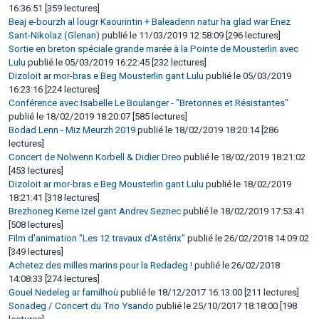
16:36:51 [359 lectures]
Beaj e-bourzh al lougr Kaourintin + Baleadenn natur ha glad war Enez
Sant-Nikolaz (Glenan)
publié le 11/03/2019 12:58:09 [296 lectures]
Sortie en breton spéciale grande marée à la Pointe de Mousterlin avec
Lulu
publié le 05/03/2019 16:22:45 [232 lectures]
Dizoloit ar mor-bras e Beg Mousterlin gant Lulu
publié le 05/03/2019
16:23:16 [224 lectures]
Conférence avec Isabelle Le Boulanger - "Bretonnes et Résistantes"
publié le 18/02/2019 18:20:07 [585 lectures]
Bodad Lenn - Miz Meurzh 2019
publié le 18/02/2019 18:20:14 [286
lectures]
Concert de Nolwenn Korbell & Didier Dreo
publié le 18/02/2019 18:21:02
[453 lectures]
Dizoloit ar mor-bras e Beg Mousterlin gant Lulu
publié le 18/02/2019
18:21:41 [318 lectures]
Brezhoneg Kerne Izel gant Andrev Seznec
publié le 18/02/2019 17:53:41
[508 lectures]
Film d'animation "Les 12 travaux d'Astérix"
publié le 26/02/2018 14:09:02
[349 lectures]
Achetez des milles marins pour la Redadeg !
publié le 26/02/2018
14:08:33 [274 lectures]
Gouel Nedeleg ar familhoù
publié le 18/12/2017 16:13:00 [211 lectures]
Sonadeg / Concert du Trio Ysando
publié le 25/10/2017 18:18:00 [198