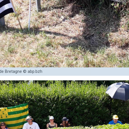
 de Bretagne © abp.bzh