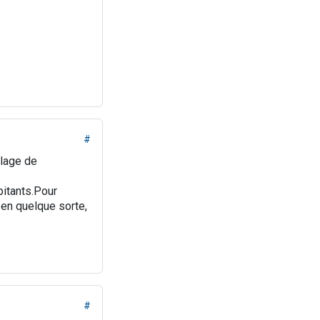
#
llage de
bitants.Pour
? en quelque sorte,
#