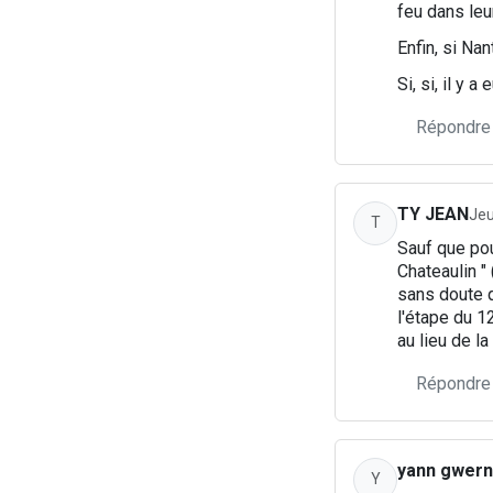
feu dans leur
Enfin, si Nan
Si, si, il y 
Répondre
TY JEAN
Jeu
T
Sauf que pou
Chateaulin " (
sans doute q
l'étape du 1
au lieu de l
Répondre
yann gwern
Y