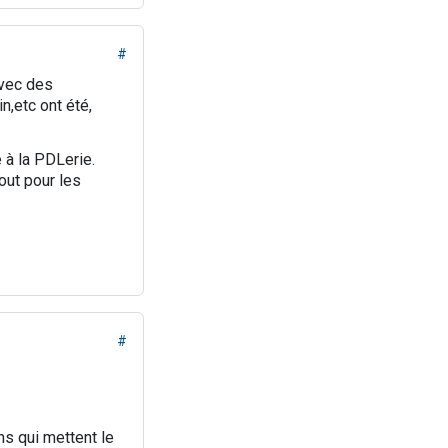
#
avec des
n,etc ont été,
 à la PDLerie.
out pour les
#
ns qui mettent le