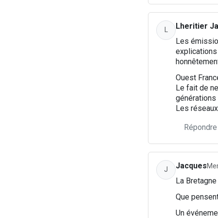
Lheritier J
L
Les émission
explications
honnêtement
Ouest France
Le fait de n
générations 
Les réseaux 
Répondre
Jacques
Mer
J
La Bretagne 
Que pensent
Un événement