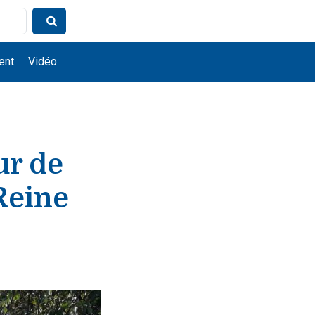
ent
Vidéo
ur de
Reine