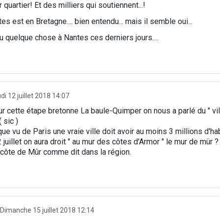
 quartier! Et des milliers qui soutiennent...!
tes est en Bretagne.... bien entendu... mais il semble oui...
a eu quelque chose à Nantes ces derniers jours....
di 12 juillet 2018 14:07
r cette étape bretonne La baule-Quimper on nous a parlé du " vi
 sic )
ue vu de Paris une vraie ville doit avoir au moins 3 millions d'ha
2 juillet on aura droit " au mur des côtes d'Armor " le mur de mür 
a côte de Mûr comme dit dans la région.
Dimanche 15 juillet 2018 12:14