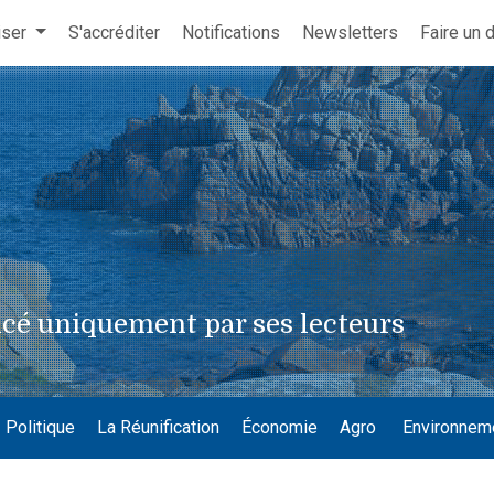
iser
S'accréditer
Notifications
Newsletters
Faire un 
cé uniquement par ses lecteurs
Politique
La Réunification
Économie
Agro
Environnem