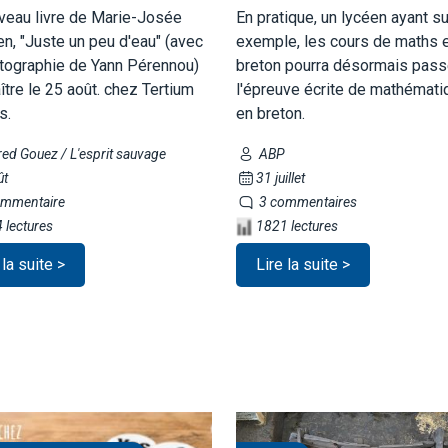
veau livre de Marie-Josée
En pratique, un lycéen ayant sui
en, "Juste un peu d'eau" (avec
exemple, les cours de maths 
tographie de Yann Pérennou)
breton pourra désormais pass
ître le 25 août. chez Tertium
l'épreuve écrite de mathémat
s.
en breton.
ed Gouez / L'esprit sauvage
ABP
ût
31 juillet
mmentaire
3 commentaires
 lectures
1821 lectures
 la suite >
Lire la suite >