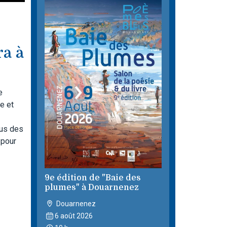
ra à
e
e et
nus des
 pour
9e édition de "Baie des
plumes" à Douarnenez
Douarnenez
6 août 2026