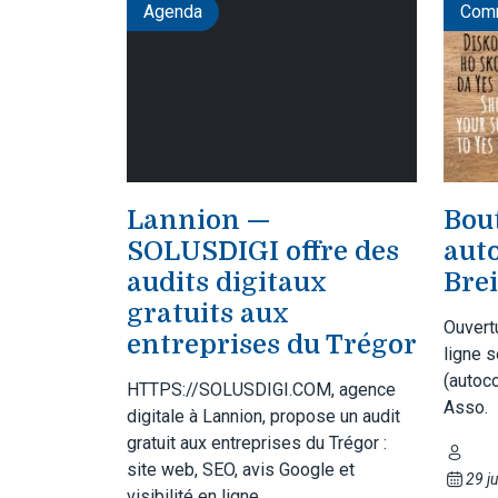
Agenda
Comm
Lannion —
Bou
SOLUSDIGI offre des
auto
audits digitaux
Bre
gratuits aux
Ouvert
entreprises du Trégor
ligne 
(autoco
HTTPS://SOLUSDIGI.COM, agence
Asso.
digitale à Lannion, propose un audit
gratuit aux entreprises du Trégor :
site web, SEO, avis Google et
29 jui
visibilité en ligne.