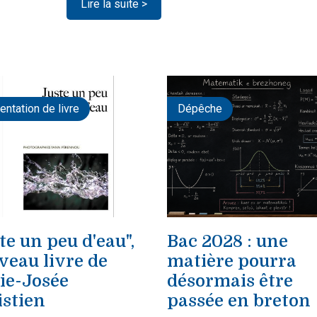
Lire la suite >
entation de livre
Dépêche
te un peu d'eau",
Bac 2028 : une
veau livre de
matière pourra
ie-Josée
désormais être
istien
passée en breton