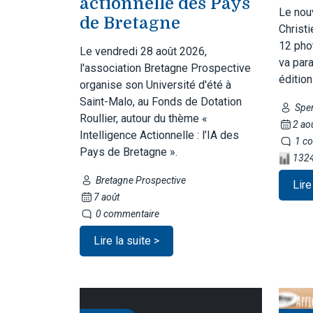
actionnelle des Pays
Le nou
de Bretagne
Christi
12 pho
Le vendredi 28 août 2026,
va para
l'association Bretagne Prospective
édition
organise son Université d'été à
Saint-Malo, au Fonds de Dotation
Sper
Roullier, autour du thème «
2 ao
Intelligence Actionnelle : l’IA des
1 co
Pays de Bretagne ».
1324
Bretagne Prospective
Lire
7 août
0 commentaire
Lire la suite >