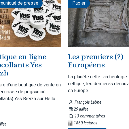
uniqué de presse
Papier
tique en ligne
Les premiers (?)
collants Yes
Européens
izh
La planète celte : archéologie
celtique, les dernières décou
ure d'une boutique de vente en
en Europe.
sécurisée de pegsunioù
llants) Yes Breizh sur Hello
François Labbé
29 juillet
13 commentaires
1860 lectures
llet