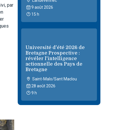
Landévennec
vi, par
9 août 2026
en
15 h
er
iques
Université d'été 2026 de
Bretagne Prospective :
révéler l'intelligence
actionnelle des Pays de
Bretagne
Saint-Malo/Sant Maclou
28 août 2026
9 h