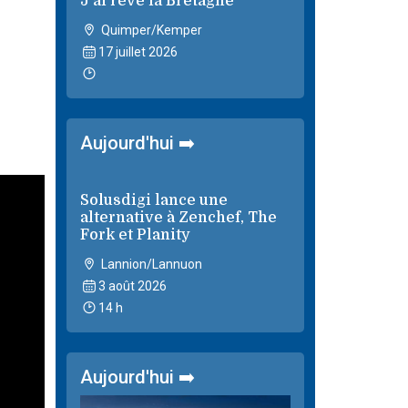
J'ai rêvé la Bretagne
Quimper/Kemper
17 juillet 2026
Aujourd'hui ➡️
Solusdigi lance une
alternative à Zenchef, The
Fork et Planity
Lannion/Lannuon
3 août 2026
14 h
Aujourd'hui ➡️