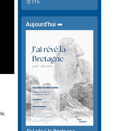
17 h
Aujourd'hui ➡️
le,