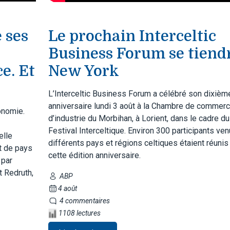
 ses
Le prochain Interceltic
Business Forum se tiend
e. Et
New York
L’Interceltic Business Forum a célébré son dixièm
anniversaire lundi 3 août à la Chambre de commerc
conomie.
d’industrie du Morbihan, à Lorient, dans le cadre du
Festival Interceltique. Environ 300 participants ve
elle
différents pays et régions celtiques étaient réunis
t de pays
cette édition anniversaire.
 par
t Redruth,
ABP
4 août
4 commentaires
1108 lectures