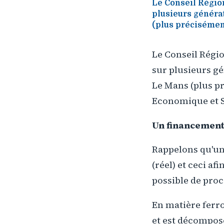
Le Conseil Région
plusieurs généra
(plus précisémen
Le Conseil Régio
sur plusieurs gé
Le Mans (plus p
Economique et S
Un financement
Rappelons qu'un
(réel) et ceci af
possible de pro
En matière ferro
et est décompos