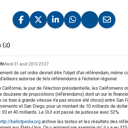
 (2)
ch
Mardi 31 août 2010 23:27
ement de cet ordre devrait être l'objet d'un référendum, même co
 d'ailleurs autorise de tels référendums à l'échelon régional.
 Californie, le jour de l'élection présidentielle, les Californiens 
e douzaine de propositions (référendums) dont un sur le financ
e ce train à grande vitesse n'a pas encore été choisi) entre San 
remento et San Diego, pour un montant de 10 milliards de dollars
 30 et 40 milliards. Le OUI est passé de justesse avec 52%.
http://ballotpedia.org
archive les textes et les résultats des réf
rement aux États-Unis. On y apprend par exemple qu' il y a eu 3