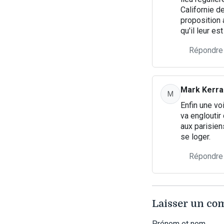
Californie de
proposition 
qu'il leur e
Répondre
Mark Kerra
M
Enfin une vo
va engloutir
aux parisien
se loger.
Répondre
Laisser un c
Prénom et nom