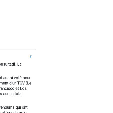
#
nsultatif. La
ont aussi voté pour
ement d'un TGV (Le
Francisco et Los
 sur un total
érendums qui ont
25 référendums en