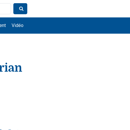
ent
Vidéo
rian