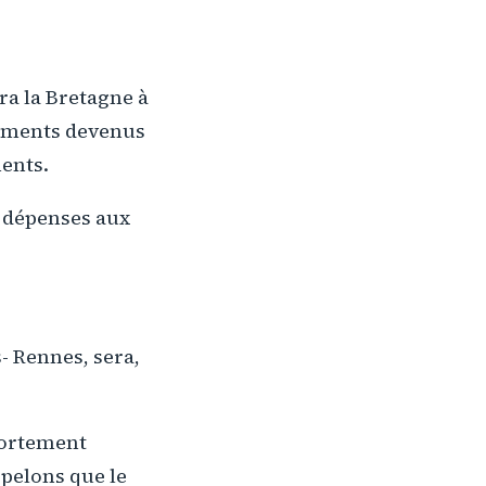
ra la Bretagne à
pements devenus
ments.
s dépenses aux
- Rennes, sera,
portement
ppelons que le