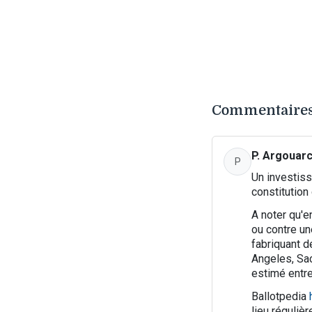
Commentaires
P. Argouar
P
Un investiss
constitution
A noter qu'en
ou contre un
fabriquant d
Angeles, Sac
estimé entre
Ballotpedia
lieu réguliè