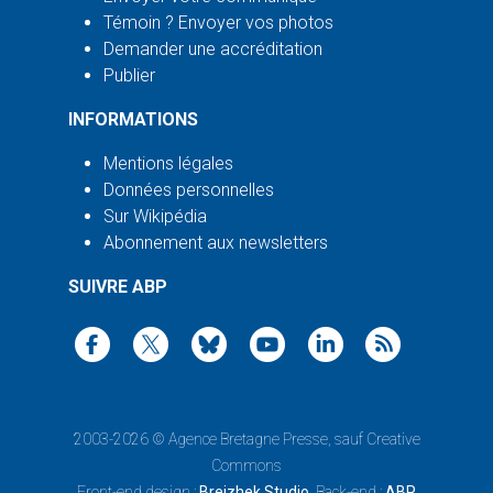
Témoin ? Envoyer vos photos
Demander une accréditation
Publier
INFORMATIONS
Mentions légales
Données personnelles
Sur Wikipédia
Abonnement aux newsletters
SUIVRE ABP
2003-2026 ©
Agence Bretagne Presse
, sauf Creative
Commons
Front-end design :
Breizhek Studio
, Back-end :
ABP