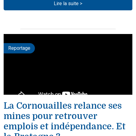
Lire la suite >
Reportage
La Cornouailles relance ses
mines pour retrouver
emplois et indépendance. Et