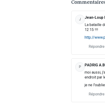
Commentaires
Jean-Loup 
J
La bataille d
12:15 !!!
http://www.
Répondre
PADRIG A.B
P
moi aussi, j'
endroit par 
je ne l'oublie
Répondre