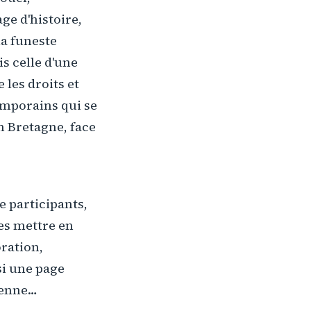
age d'histoire,
la funeste
is celle d'une
 les droits et
emporains qui se
n Bretagne, face
 participants,
es mettre en
ration,
si une page
éenne…