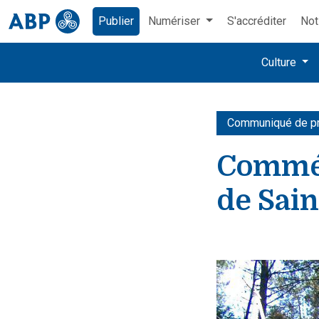
Publier
Numériser
S'accréditer
Not
Culture
Communiqué de p
Commém
de Sai