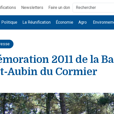
ifications
Newsletters
Faire un don
Politique
La Réunification
Économie
Agro
Environnem
resse
oration 2011 de la Bat
nt-Aubin du Cormier