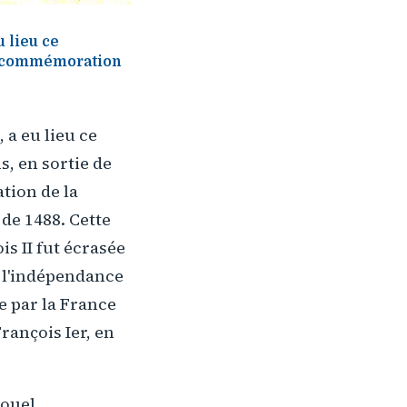
u lieu ce
la commémoration
 a eu lieu ce
, en sortie de
tion de la
de 1488. Cette
is II fut écrasée
e l'indépendance
e par la France
rançois Ier, en
douel,