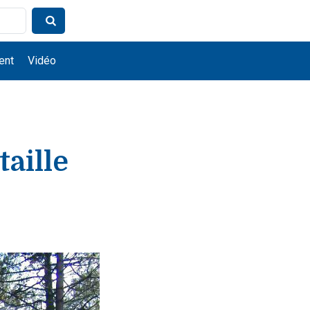
ent
Vidéo
aille