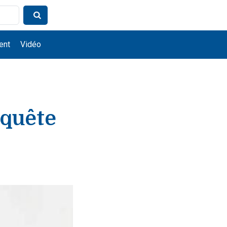
ent
Vidéo
 quête