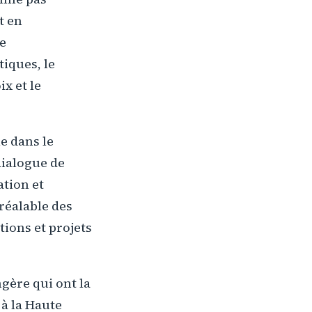
t en
de
iques, le
x et le
e dans le
 dialogue de
ation et
préalable des
tions et projets
ngère qui ont la
 à la Haute