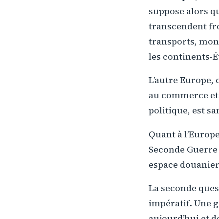
suppose alors q
transcendent fr
transports, monn
les continents-Ét
L’autre Europe, 
au commerce et à
politique, est s
Quant à l’Europe
Seconde Guerre m
espace douanie
La seconde quest
impératif. Une 
aujourd’hui et d