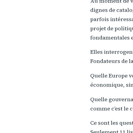
Au moment de vot
dignes de catalo
parfois intéress
projet de politi
fondamentales e
Elles interrogen
Fondateurs de 
Quelle Europe v
économique, sim
Quelle gouverna
comme c’est le 
Ce sont les que
Seulement 11 lis