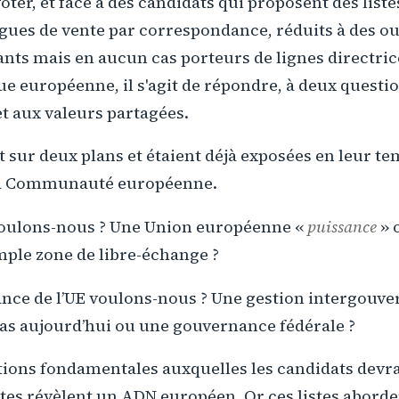
er, et face à des candidats qui proposent des liste
gues de vente par correspondance, réduits à des out
ants mais en aucun cas porteurs de lignes directric
que européenne, il s'agit de répondre, à deux questi
t aux valeurs partagées.
t sur deux plans et étaient déjà exposées en leur te
la Communauté européenne.
oulons-nous ? Une Union européenne «
puissance
» 
ple zone de libre-échange ?
nce de l’UE voulons-nous ? Une gestion intergouv
cas aujourd’hui ou une gouvernance fédérale ?
stions fondamentales auxquelles les candidats devr
tes révèlent un ADN européen. Or ces listes aborde