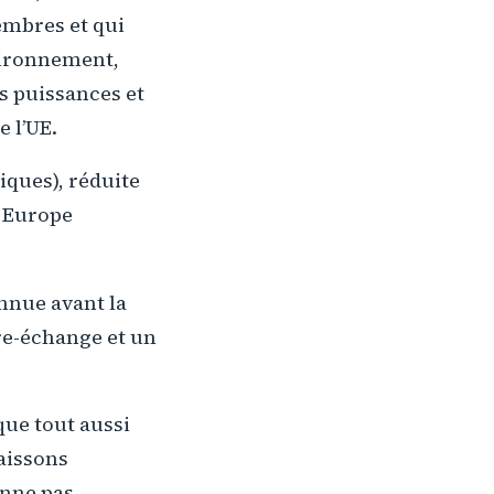
embres et qui
vironnement,
es puissances et
e l’UE.
iques), réduite
s Europe
onnue avant la
re-échange et un
que tout aussi
aissons
onne pas