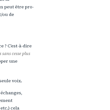
n peut être pro-
t/ou de
e ? C’est-à-dire
s sans cesse plus
pper une
seule voix.
 échanges,
fement
etc.) cela