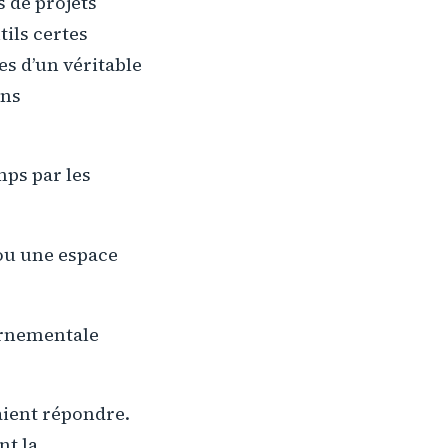
s de projets
ils certes
es d’un véritable
ons
mps par les
ou une espace
ernementale
aient répondre.
nt la