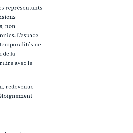
es représentants
isions
s, non
nnies. L’espace
 temporalités ne
i de la
ruire avec le
on, redevenue
n éloignement