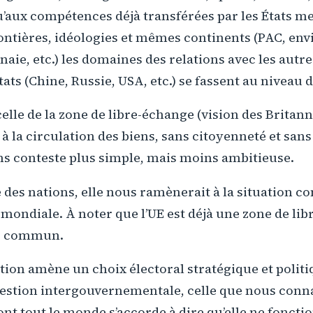
u’aux compétences déjà transférées par les États m
ontières, idéologies et mêmes continents (PAC, en
aie, etc.) les domaines des relations avec les autr
ats (Chine, Russie, USA, etc.) se fassent au niveau d
celle de la zone de libre-échange (vision des Britann
 la circulation des biens, sans citoyenneté et san
ans conteste plus simple, mais moins ambitieuse.
 des nations, elle nous ramènerait à la situation c
ondiale. À noter que l’UE est déjà une zone de lib
r commun.
ion amène un choix électoral stratégique et politi
gestion intergouvernementale, celle que nous conn
ont tout le monde s’accorde à dire qu’elle ne foncti