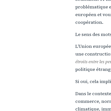
problématique eu
européen et voul
coopération.
Le sens des mot
L’Union européen
une construction
étroits entre les pe
politique étrang
Si oui, cela impl
Dans le context
commerce, norme
climatique, immig