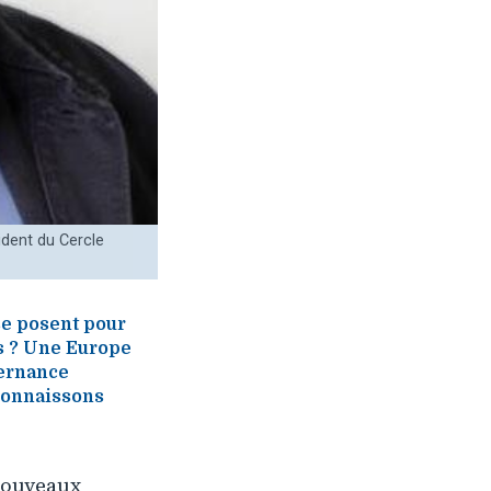
dent du Cercle
se posent pour
s ? Une Europe
vernance
connaissons
 nouveaux