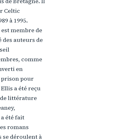
s de Bretagne. Il
r Celtic
989 à 1995.
Il est membre de
é des auteurs de
seil
s membres, comme
nverti en
 prison pour
Ellis a été reçu
 de littérature
eaney,
a été fait
 ses romans
 se déroulent à