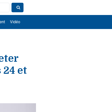
ent
Vidéo
eter
 24 et