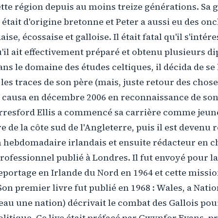
ette région depuis au moins treize générations. Sa
 était d'origine bretonne et Peter a aussi eu des onc
ise, écossaise et galloise. Il était fatal qu'il s'intér
u'il ait effectivement préparé et obtenu plusieurs d
ans le domaine des études celtiques, il décida de se
es traces de son père (mais, juste retour des choses,
 causa en décembre 2006 en reconnaissance de son
Berresford Ellis a commencé sa carrière comme jeun
de la côte sud de l'Angleterre, puis il est devenu 
n hebdomadaire irlandais et ensuite rédacteur en c
fessionnel publié à Londres. Il fut envoyé pour la
eportage en Irlande du Nord en 1964 et cette missi
n premier livre fut publié en 1968 : Wales, a Natio
eau une nation) décrivait le combat des Gallois pou
itique. Ce live était préfacé par Gwynfor Evans, 