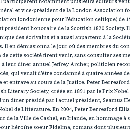
el participèrent notamment plusieurs éditeurs venu
énéral et vice-président de la London Association fo
iation londonienne pour l'éducation celtique) de 1
est président honoraire de la Scottish 1820 Society. 
nnique des écrivains et a aussi appartenu à la Sociét
s. Il en démissionna le jour où des membres du con
 de cette société firent venir, sans consulter se
 à leur dîner annuel Jeffrey Archer, politicien reco
cès, qui venait d'être condamné à quatre années de
et entrave au cours de la Justice. Peter Berresford 
ish Literary Society, créée en 1891 par le Prix Nobel
 d'un dîner présidé par l'actuel président, Seamus H
obel de Littérature. En 2004, Peter Berresford Ellis 
r de la Ville de Cashel, en Irlande, en hommage à
 pour héroïne soeur Fidelma, romans dont plusieurs