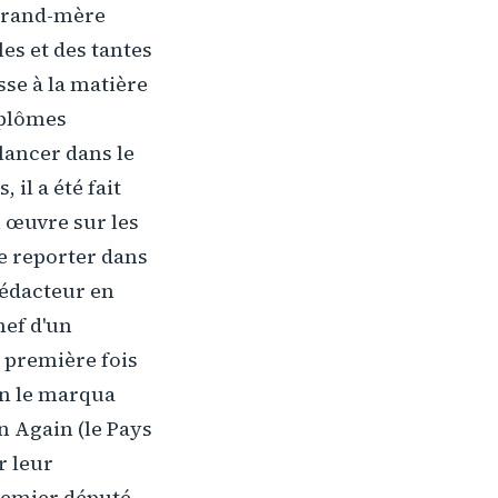
 grand-mère
les et des tantes
esse à la matière
iplômes
 lancer dans le
 il a été fait
 œuvre sur les
e reporter dans
rédacteur en
hef d'un
 première fois
on le marqua
n Again (le Pays
r leur
premier député