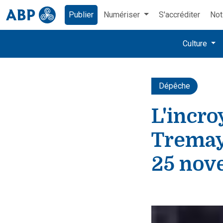
Publier
Numériser
S'accréditer
Not
Culture
Dépêche
L'incro
Tremay
25 nov