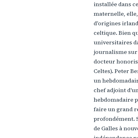
installée dans c
maternelle, elle,
d'origines irlanda
celtique. Bien q
universitaires d
journalisme sur l
docteur honoris
Celtes). Peter 
un hebdomadaire 
chef adjoint d'u
hebdomadaire pro
faire un grand r
profondément. So
de Galles à nouv
indépendance pol