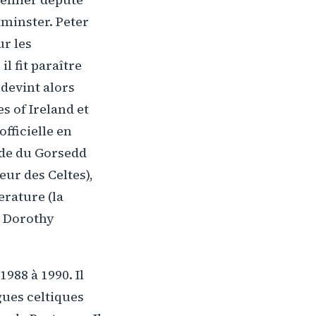
tminster. Peter
ur les
l fit paraître
 devint alors
s of Ireland et
officielle en
arde du Gorsedd
ur des Celtes),
erature (la
e Dorothy
1988 à 1990. Il
gues celtiques