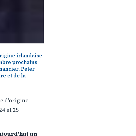
rigine irlandaise
embre prochains
mancier, Peter
re et de la
e d'origine
24 et 25
ujourd'hui un