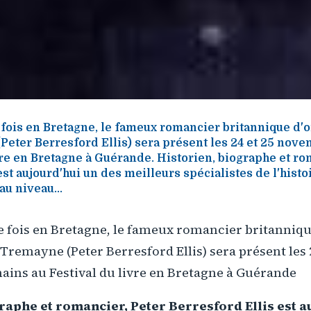
fois en Bretagne, le fameux romancier britannique d'o
Peter Berresford Ellis) sera présent les 24 et 25 nov
vre en Bretagne à Guérande. Historien, biographe et ro
st aujourd'hui un des meilleurs spécialistes de l'histoi
au niveau...
e fois en Bretagne, le fameux romancier britanniqu
 Tremayne (Peter Berresford Ellis) sera présent les 
ins au Festival du livre en Bretagne à Guérande
raphe et romancier, Peter Berresford Ellis est a