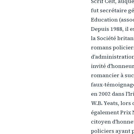
Scrif Celt, auqu
fut secrétaire g
Education (assoc
Depuis 1988, il 
la Société brita
romans policier
d'administration
invité d'honneur
romancier à suc
faux-témoignage 
en 2002 dans l'Ir
W.B. Yeats, lors
également Prix N
citoyen d'honneu
policiers ayant