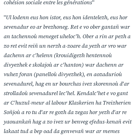
cohésion sociale entre les générations
"
"
Ul lodenn eus hon istor, eus hon identelezh, eus hor
sevenadur eo ar brezhoneg. Ret e vo ober gantañ war
an tachennoù meneget uheloc'h. Ober a rin ar pezh a
zo ret evit reiñ un nerzh a-zoare da yezh ar vro war
dachenn ar c'helenn (krouidigezh hentennoù
divyezhek e skolajoù ar c'hanton) war dachenn ar
vuhez foran (panelloù divyezhek), en aozadurioù
sevenadurel, hag en ur bourchas ivez skorennoù d'ar
strolladoù sevenadurel lec'hel. Kendalc'het e vo gant
ar C'huzul-meur al labour Klaskerien ha Treizherien
Soñjoù a ro tu d'ar re gozh da zegas hor yezh d'ar re
yaouankañ hag a zo ivez ur benveg efedus-kenañ evit
lakaat tud a bep oad da genvevañ war ar memes