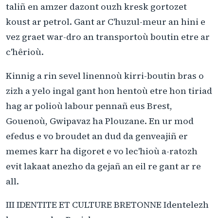
taliñ en amzer dazont ouzh kresk gortozet
koust ar petrol. Gant ar C'huzul-meur an hini e
vez graet war-dro an transportoù boutin etre ar
c'hêrioù.
Kinnig a rin sevel linennoù kirri-boutin bras o
zizh a yelo ingal gant hon hentoù etre hon tiriad
hag ar polioù labour pennañ eus Brest,
Gouenoù, Gwipavaz ha Plouzane. En ur mod
efedus e vo broudet an dud da genveajiñ er
memes karr ha digoret e vo lec'hioù a-ratozh
evit lakaat anezho da gejañ an eil re gant ar re
all.
III IDENTITE ET CULTURE BRETONNE Identelezh