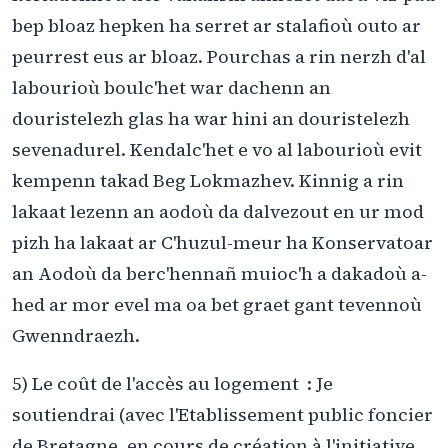
bep bloaz hepken ha serret ar stalafioù outo ar
peurrest eus ar bloaz. Pourchas a rin nerzh d'al
labourioù boulc'het war dachenn an
douristelezh glas ha war hini an douristelezh
sevenadurel. Kendalc'het e vo al labourioù evit
kempenn takad Beg Lokmazhev. Kinnig a rin
lakaat lezenn an aodoù da dalvezout en ur mod
pizh ha lakaat ar C'huzul-meur ha Konservatoar
an Aodoù da berc'hennañ muioc'h a dakadoù a-
hed ar mor evel ma oa bet graet gant tevennoù
Gwenndraezh.
5) Le coût de l'accès au logement : Je
soutiendrai (avec l'Etablissement public foncier
de Bretagne, en cours de création à l'initiative