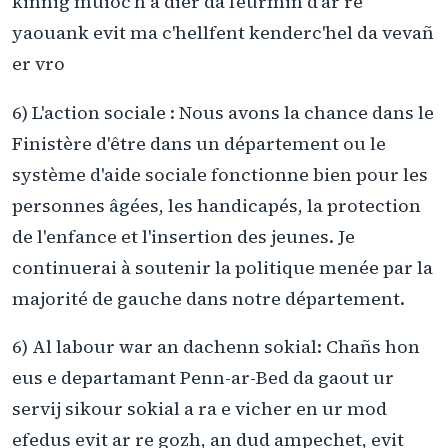
kinnig muioc'h a dier da feurmiñ d'ar re
yaouank evit ma c'hellfent kenderc'hel da vevañ
er vro
6) L'action sociale : Nous avons la chance dans le
Finistère d'être dans un département ou le
système d'aide sociale fonctionne bien pour les
personnes âgées, les handicapés, la protection
de l'enfance et l'insertion des jeunes. Je
continuerai à soutenir la politique menée par la
majorité de gauche dans notre département.
6) Al labour war an dachenn sokial: Chañs hon
eus e departamant Penn-ar-Bed da gaout ur
servij sikour sokial a ra e vicher en ur mod
efedus evit ar re gozh, an dud ampechet, evit