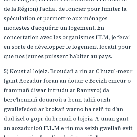
de la Région) l'achat de foncier pour limiter la
spéculation et permettre aux ménages
modestes d'acquérir un logement. En
concertation avec les organismes HLM, je ferai
en sorte de développer le logement locatif pour
que nos jeunes puissent habiter au pays.
5) Koust al lojeiz. Broudañ a rin ar C'huzul-meur
(gant Aozadur foran an douar e Breizh emeur o
frammañ diwar intrudu ar Rannvro) da
berc'hennañ douaroù a-benn taliñ ouzh
gwallefedoù ar brokañ warno ha reiñ tu d'an
dud izel o gopr da brenañ o lojeiz. A-unan gant
an aozadurioù H.L.M e rin ma seizh gwellañ evit