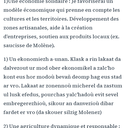
1)Une économie solidaire : Je favoriserai un
modèle économique qui prenne en compte les
cultures et les territoires. Développement des
zones artisanales, aide à la création
d'entreprises, soutien aux produits locaux (ex.
saucisse de Molène).
1) Un ekonomiezh a-unan. Klask a rin lakaat da
dalvezout ur mod ober ekonomikel a zalc'ho
kont eus hor modoù bevañ deomp hag eus stad
ar vro. Lakaat ar zonennoù micherel da zastum
ul lusk efedus, pourchas yalc'hadoù evit sevel
embregerezhioù, sikour an danvezioù dibar
fardet er vro (da skouer silzig Molenez)
2) Une agriculture dynamique et responsable :