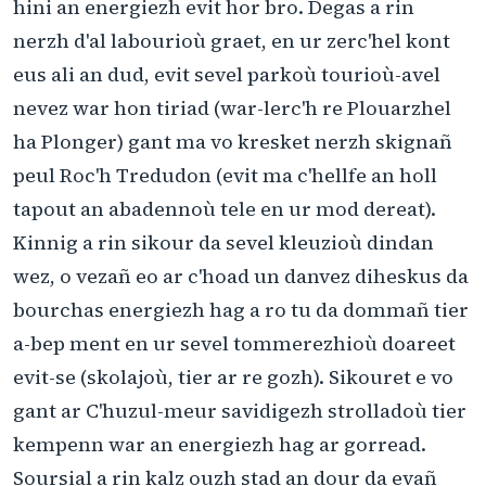
hini an energiezh evit hor bro. Degas a rin
nerzh d'al labourioù graet, en ur zerc'hel kont
eus ali an dud, evit sevel parkoù tourioù-avel
nevez war hon tiriad (war-lerc'h re Plouarzhel
ha Plonger) gant ma vo kresket nerzh skignañ
peul Roc'h Tredudon (evit ma c'hellfe an holl
tapout an abadennoù tele en ur mod dereat).
Kinnig a rin sikour da sevel kleuzioù dindan
wez, o vezañ eo ar c'hoad un danvez diheskus da
bourchas energiezh hag a ro tu da dommañ tier
a-bep ment en ur sevel tommerezhioù doareet
evit-se (skolajoù, tier ar re gozh). Sikouret e vo
gant ar C'huzul-meur savidigezh strolladoù tier
kempenn war an energiezh hag ar gorread.
Soursial a rin kalz ouzh stad an dour da evañ