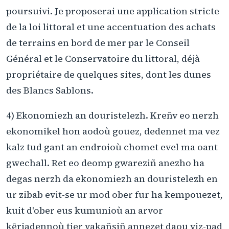
poursuivi. Je proposerai une application stricte
de la loi littoral et une accentuation des achats
de terrains en bord de mer par le Conseil
Général et le Conservatoire du littoral, déjà
propriétaire de quelques sites, dont les dunes
des Blancs Sablons.
4) Ekonomiezh an douristelezh. Kreñv eo nerzh
ekonomikel hon aodoù gouez, dedennet ma vez
kalz tud gant an endroioù chomet evel ma oant
gwechall. Ret eo deomp gwareziñ anezho ha
degas nerzh da ekonomiezh an douristelezh en
ur zibab evit-se ur mod ober fur ha kempouezet,
kuit d'ober eus kumunioù an arvor
kêriadennoù tier vakañsiñ annezet daou viz-pad