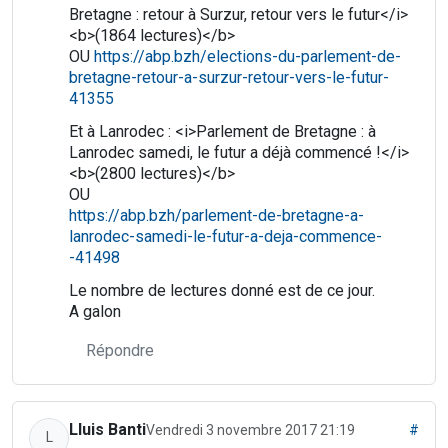
Bretagne : retour à Surzur, retour vers le futur</i>
<b>(1864 lectures)</b>
OU
https://abp.bzh/elections-du-parlement-de-
bretagne-retour-a-surzur-retour-vers-le-futur-
41355
Et à Lanrodec : <i>Parlement de Bretagne : à
Lanrodec samedi, le futur a déjà commencé !</i>
<b>(2800 lectures)</b>
OU
https://abp.bzh/parlement-de-bretagne-a-
lanrodec-samedi-le-futur-a-deja-commence-
-41498
Le nombre de lectures donné est de ce jour.
A galon
Répondre
Lluis Banti
Vendredi 3 novembre 2017 21:19
#
L