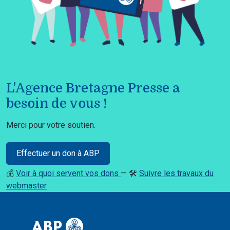
L'Agence Bretagne Presse a
besoin de vous !
Merci pour votre soutien.
Effectuer un don à ABP
💰
Voir à quoi servent vos dons
— 🛠️
Suivre les travaux du
webmaster