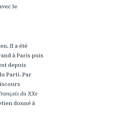
avec le
n. Il a été
rand à Paris puis
est depuis
u Parti. Par
discours
 français du XXe
retien donné à