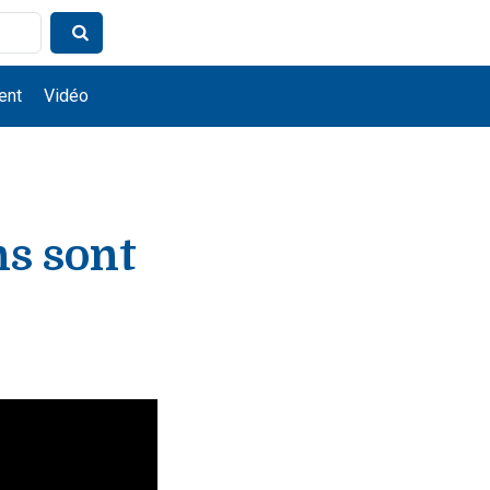
ent
Vidéo
ns sont