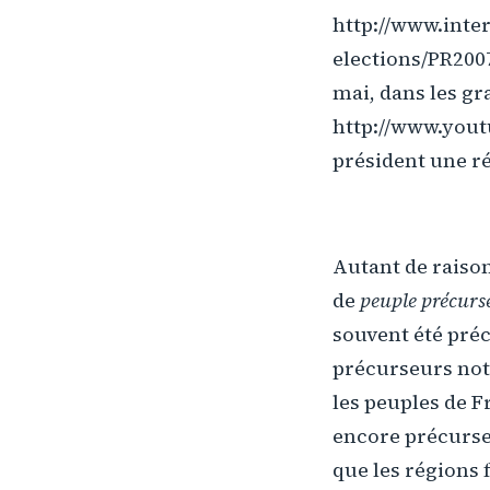
http://www.inter
elections/PR200
mai, dans les gr
http://www.yout
président une r
Autant de raiso
de
peuple précurs
souvent été préc
précurseurs nota
les peuples de F
encore précurseu
que les régions 