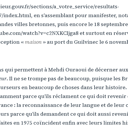
ieur.gouv.fr/sections/a_votre_service/resultats-
7/index.html, en s'assemblant pour manifester, no
andes villes bretonnes, puis encore le 18 septembr
ube.com/watch?v=c2NXKCIjga8 et surtout en réser
éception «
maison
» au port du Guilvinec le 6 novem
ns qui permettent à Mehdi Ouraoui de décerner aux 
eur
. Il ne se trompe pas de beaucoup, puisque les B
urseurs en beaucoup de choses dans leur histoire. 
mment parce qu'ils réclament ce qui doit revenir d
rance : la reconnaissance de leur langue et de leur c
rs parce qu'ils demandent ce qui doit aussi revenir
faites en 1975 coïncident enfin avec leurs limites h