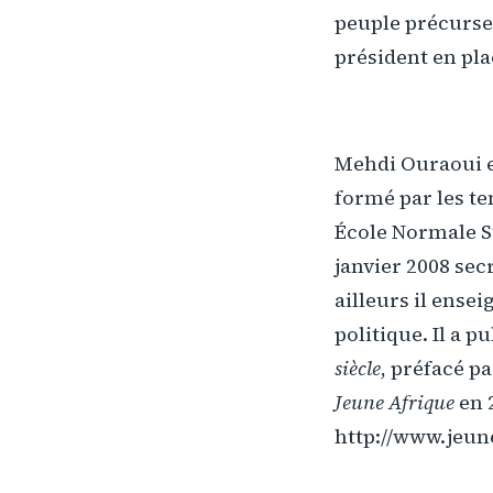
peuple précurseu
président en pla
Mehdi Ouraoui est
formé par les tem
École Normale Su
janvier 2008 sec
ailleurs il ense
politique. Il a 
siècle
, préfacé p
Jeune Afrique
en 2
http://www.jeun