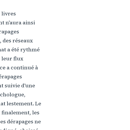
 livres
t n'aura ainsi
érapages
, des réseaux
nat a été rythmé
 leur flux
nce a continué à
dérapages
t suivie d'une
ychologue,
nat lestement. Le
et finalement, les
 ces dérapages ne