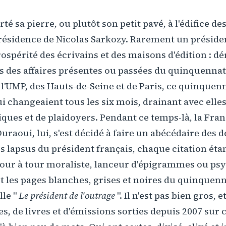
rté sa pierre, ou plutôt son petit pavé, à l'édifice des
résidence de Nicolas Sarkozy. Rarement un présiden
rospérité des écrivains et des maisons d'édition : d
s des affaires présentes ou passées du quinquennat
 l'UMP, des Hauts-de-Seine et de Paris, ce quinquen
ui changeaient tous les six mois, drainant avec elles
itiques et de plaidoyers. Pendant ce temps-là, la Fra
raoui, lui, s'est décidé à faire un abécédaire des 
s lapsus du président français, chaque citation étan
 Tour à tour moraliste, lanceur d'épigrammes ou ps
t les pages blanches, grises et noires du quinquen
lle "
Le président de l'outrage
". Il n'est pas bien gros, 
s, de livres et d'émissions sorties depuis 2007 sur