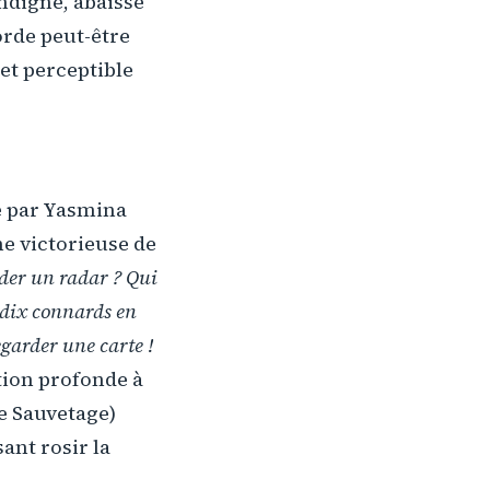
indigné, abaissé
orde peut-être
 et perceptible
ée par Yasmina
ne victorieuse de
rder un radar ? Qui
e dix connards en
garder une carte !
ition profonde à
e Sauvetage)
ant rosir la