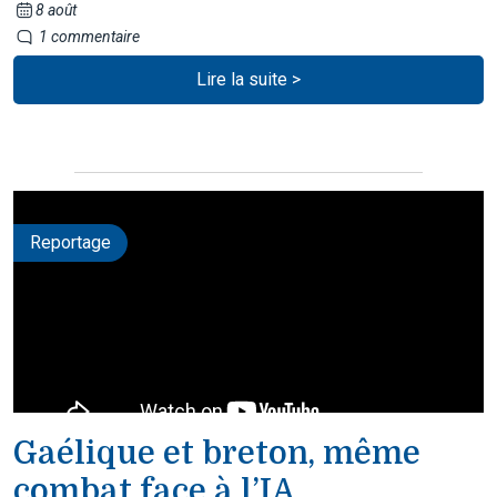
8 août
1 commentaire
Lire la suite >
Reportage
Gaélique et breton, même
combat face à l’IA