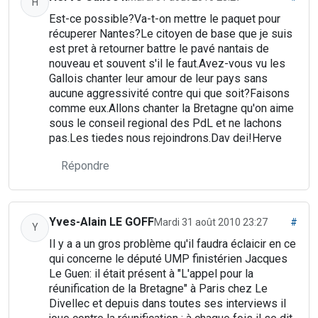
H
Est-ce possible?Va-t-on mettre le paquet pour
récuperer Nantes?Le citoyen de base que je suis
est pret à retourner battre le pavé nantais de
nouveau et souvent s'il le faut.Avez-vous vu les
Gallois chanter leur amour de leur pays sans
aucune aggressivité contre qui que soit?Faisons
comme eux.Allons chanter la Bretagne qu'on aime
sous le conseil regional des PdL et ne lachons
pas.Les tiedes nous rejoindrons.Dav dei!Herve
Répondre
Yves-Alain LE GOFF
Mardi 31 août 2010 23:27
#
Y
Il y a a un gros problème qu'il faudra éclaicir en ce
qui concerne le député UMP finistérien Jacques
Le Guen: il était présent à "L'appel pour la
réunification de la Bretagne" à Paris chez Le
Divellec et depuis dans toutes ses interviews il