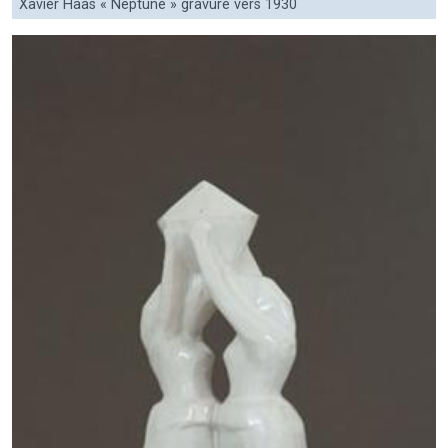
Xavier Haas « Neptune » gravure vers 1930