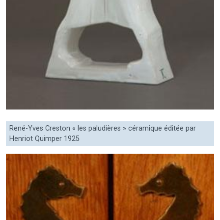
René-Yves Creston « les paludières » céramique éditée par
Henriot Quimper 1925