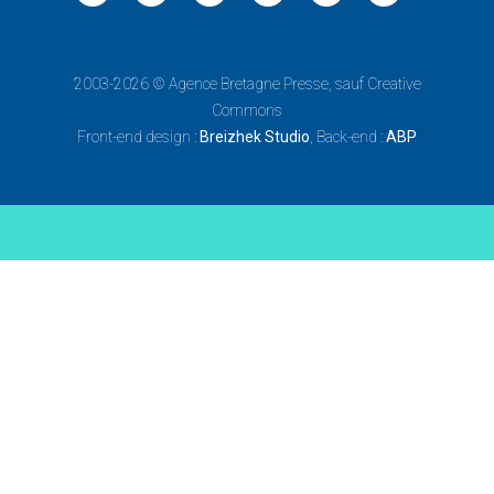
2003-2026 ©
Agence Bretagne Presse
, sauf Creative
Commons
Front-end design :
Breizhek Studio
, Back-end :
ABP