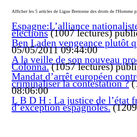
Afficher les 5 articles de Ligue Bretonne des droits de l'Homme pa
Espagne:L’alliance nationalist
élections
(
1007 lectures
)
publi
Ben Laden vengeance plutôt qu
05/05/2011 09:44:00
A la veille de son nouveau pr
Colonna.
(
1057 lectures
)
publi
Mandat d’arrêt européen contr
criminaliser la contestation ?
(
08:06:00
L B D H : La justice de l’état 
d’exception espagnoles.
(
1209