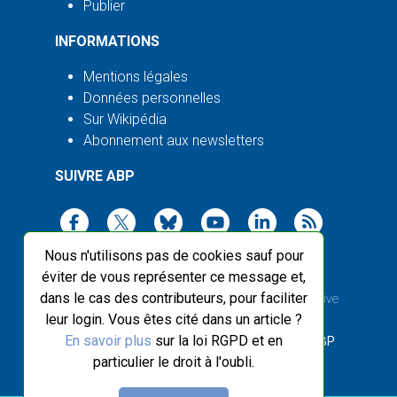
Publier
INFORMATIONS
Mentions légales
Données personnelles
Sur Wikipédia
Abonnement aux newsletters
SUIVRE ABP
Nous n'utilisons pas de cookies sauf pour
éviter de vous représenter ce message et,
dans le cas des contributeurs, pour faciliter
2003-2026 ©
Agence Bretagne Presse
, sauf Creative
leur login. Vous êtes cité dans un article ?
Commons
En savoir plus
sur la loi RGPD et en
Front-end design :
Breizhek Studio
, Back-end :
ABP
particulier le droit à l'oubli.