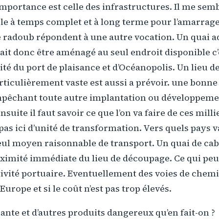
mportance est celle des infrastructures. Il me sembl
le à temps complet et à long terme pour l’amarrage
e radoub répondent à une autre vocation. Un quai a
t donc être aménagé au seul endroit disponible c’es
ité du port de plaisance et d’Océanopolis. Un lieu d
iculièrement vaste est aussi a prévoir. une bonne 
pêchant toute autre implantation ou développement
nsuite il faut savoir ce que l’on va faire de ces mill
 a pas ici d’unité de transformation. Vers quels pays v
seul moyen raisonnable de transport. Un quai de ca
oximité immédiate du lieu de découpage. Ce qui pe
ivité portuaire. Eventuellement des voies de chemin
’Europe et si le coût n’est pas trop élevés.
miante et d’autres produits dangereux qu’en fait-on ?