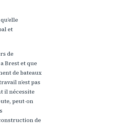
qu’elle
al et
rs de
a Brest et que
ement de bateaux
ravail n’est pas
 il nécessite
oute, peut-on
s
éconstruction de