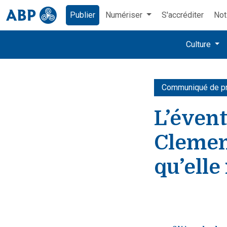
Publier
Numériser
S'accréditer
Not
Culture
Communiqué de p
L’évent
Clemen
qu’elle