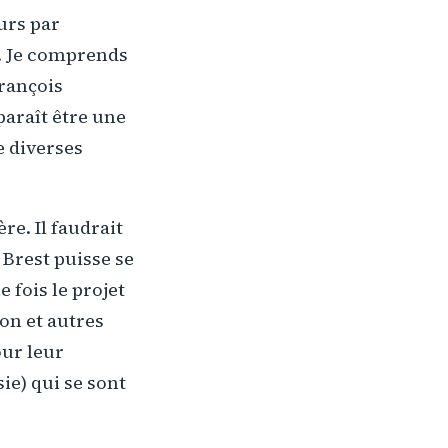
urs par
x. Je comprends
François
 paraît être une
e diverses
re. Il faudrait
 Brest puisse se
e fois le projet
ion et autres
our leur
ie) qui se sont