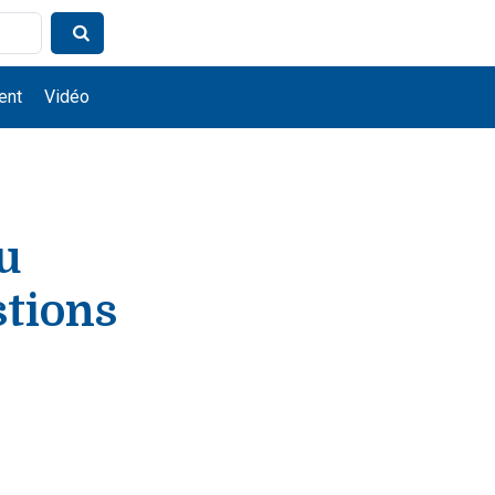
ent
Vidéo
u
stions