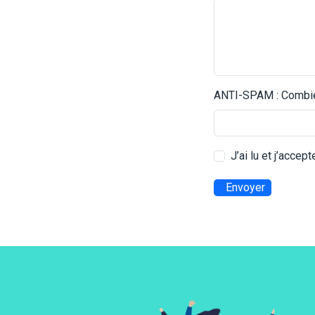
ANTI-SPAM : Combien
J’ai lu et j’accep
Envoyer