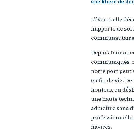
une filière de dem
L’éventuelle dé
n’apporte de so
communautaire 
Depuis l’annonc
communiqués, no
notre port peut 
en fin de vie. D
honteux ou désh
une haute techni
admettre sans di
professionnelles
navires.