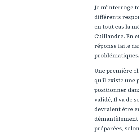
Je m’interroge t
différents respo
en tout cas la m
Cuillandre. En ef
réponse faite da
problématiques
Une première cho
qu'il existe une
positionner dans 
validé, Il va de 
devraient être e
démantèlement et
préparées, selon