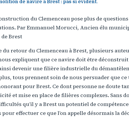
olition de navire a Brest : pas si évident.
construction du Clemenceau pose plus de questions 
lutions. Par Emmanuel Morucci, Ancien élu municip
de Brest
e du retour du Clemenceau à Brest, plusieurs auteu
us expliquent que ce navire doit être déconstruit 
ainsi devenir une filière industrielle du démantèl
e plus, tous prennent soin de nous persuader que ce t
onorant pour Brest. Ce dont personne ne doute tant
cité et mise en place de filières complexes. Sans d
fficultés qu’il y a Brest un potentiel de compétence
 pour effectuer ce que l’on appelle désormais la d