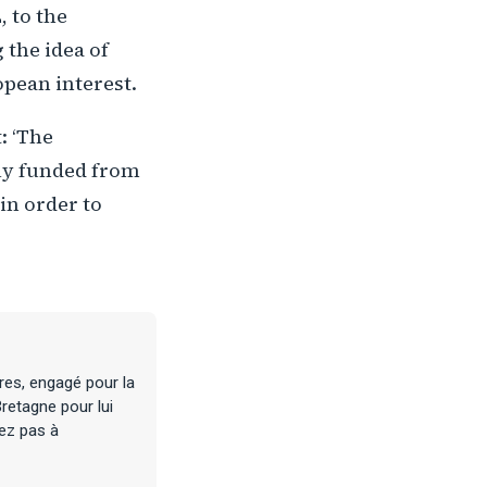
, to the
 the idea of
opean interest.
: ‘The
sly funded from
in order to
res, engagé pour la
retagne pour lui
tez pas à