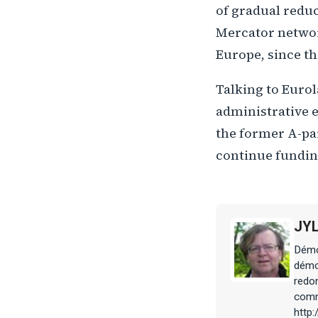
of gradual reduc
Mercator network
Europe, since th
Talking to Eurol
administrative 
the former A-par
continue funding
JY
Démoc
démoc
redon
comme
http