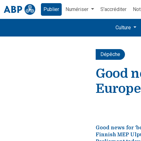
Publier
Numériser
S'accréditer
Not
Culture
Dépêche
Good ne
Europea
Good news for ‘bo
Finnish MEP Ulpu 