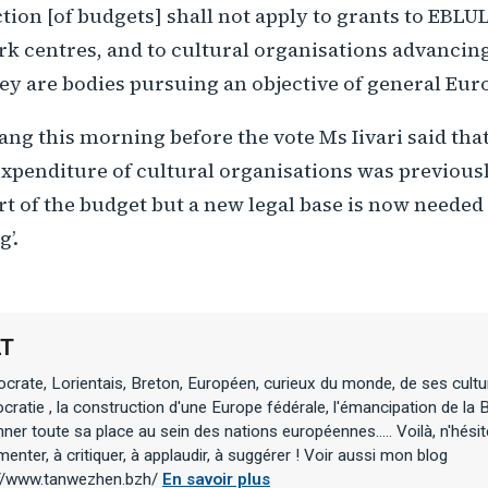
tion [of budgets] shall not apply to grants to EBLUL
 centres, and to cultural organisations advancing
ey are bodies pursuing an objective of general Eur
ang this morning before the vote Ms Iivari said that
expenditure of cultural organisations was previou
t of the budget but a new legal base is now needed 
’.
LT
rate, Lorientais, Breton, Européen, curieux du monde, de ses cultu
ratie , la construction d'une Europe fédérale, l'émancipation de la B
ner toute sa place au sein des nations européennes..... Voilà, n'hési
nter, à critiquer, à applaudir, à suggérer ! Voir aussi mon blog
://www.tanwezhen.bzh/
En savoir plus