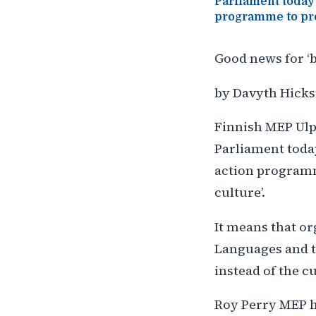
Parliament today
programme to pro
Good news for ‘bo
by Davyth Hicks
Finnish MEP Ulpu
Parliament toda
action programme
culture’.
It means that o
Languages and th
instead of the c
Roy Perry MEP h