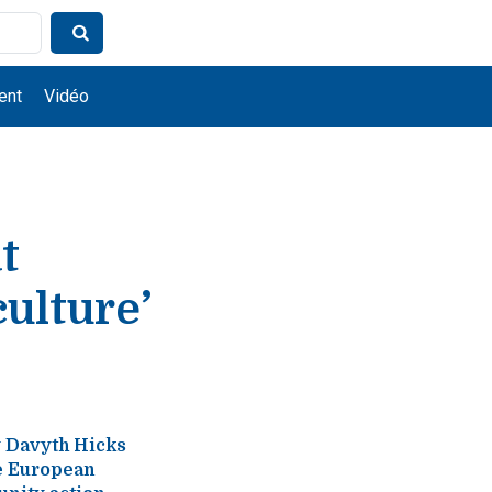
ent
Vidéo
t
culture’
by Davyth Hicks
he European