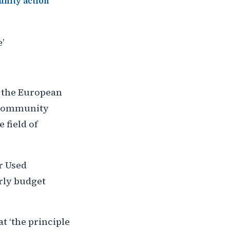
unity action
’
n the European
 ‘Community
 field of
r Used
rly budget
 ‘the principle