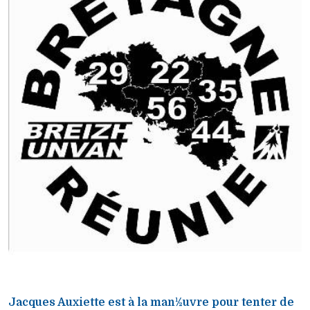
Jacques Auxiette est à la man½uvre pour tenter de