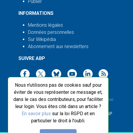
Publier
INFORMATIONS
Mentions légales
Données personnelles
Sur Wikipédia
Abonnement aux newsletters
SUIVRE ABP
Nous n'utilisons pas de cookies sauf pour
éviter de vous représenter ce message et,
dans le cas des contributeurs, pour faciliter
2003-2026 ©
Agence Bretagne Presse
, sauf Creative
leur login. Vous êtes cité dans un article ?
Commons
En savoir plus
sur la loi RGPD et en
Front-end design :
Breizhek Studio
, Back-end :
ABP
particulier le droit à l'oubli.