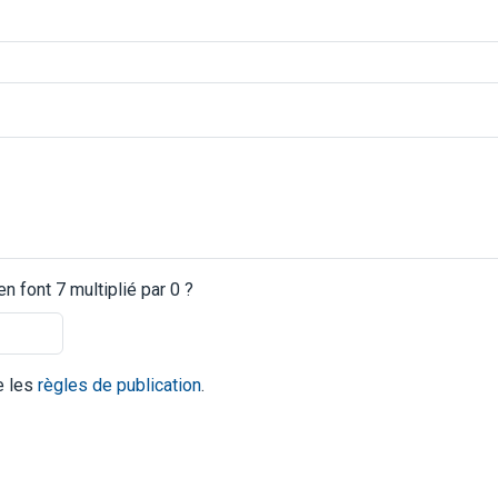
 font 7 multiplié par 0 ?
te les
règles de publication
.