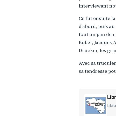
interviewant no
Ce fut ensuite l
d'abord, puis au
tout un pan de n
Bobet, Jacques A
Drucker, les gran
Avec sa truculen
sa tendresse pou
Lib
Libra