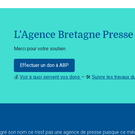
L'Agence Bretagne Presse 
Merci pour votre soutien.
Effectuer un don à ABP
💰
Voir à quoi servent vos dons
— 🛠️
Suivre les travaux 
ré son nom ce n'est pas une agence de presse puisque ce médi