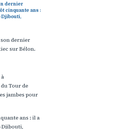
on dernier
ôt cinquante ans :
-Djibouti,
 son dernier
Riec sur Bélon.
 à
r du Tour de
tes jambes pour
quante ans : il a
-Djibouti,