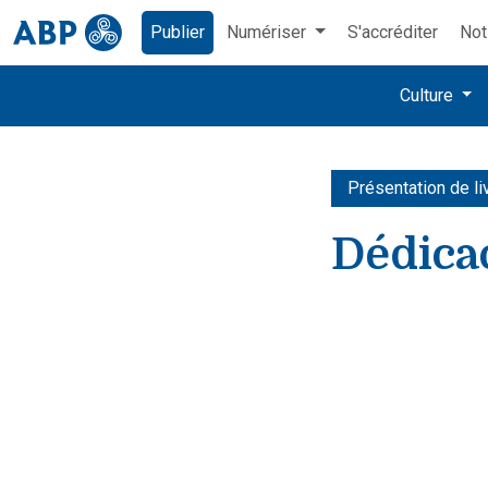
Publier
Numériser
S'accréditer
Not
Culture
Présentation de li
Dédicac