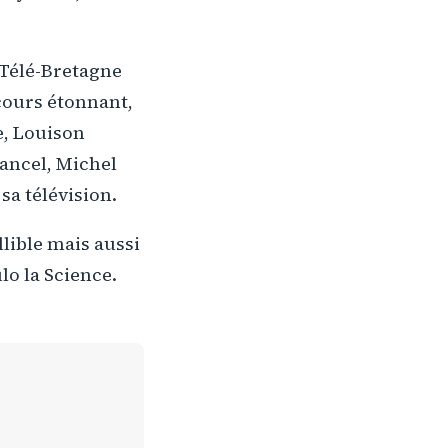
à Télé-Bretagne
rcours étonnant,
e, Louison
hancel, Michel
sa télévision.
lible mais aussi
lo la Science.