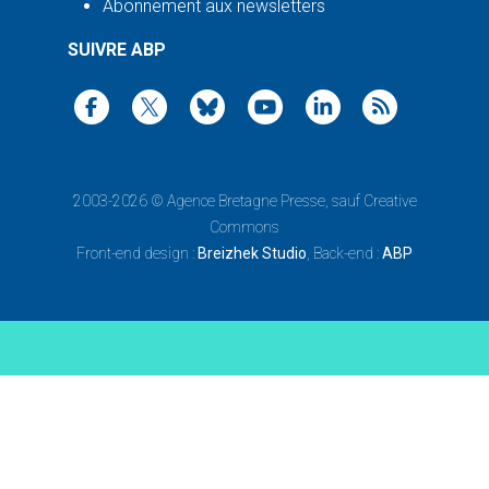
Abonnement aux newsletters
SUIVRE ABP
2003-2026 ©
Agence Bretagne Presse
, sauf Creative
Commons
Front-end design :
Breizhek Studio
, Back-end :
ABP