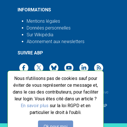
INFORMATIONS
Mentions légales
Données personnelles
Sur Wikipédia
Abonnement aux newsletters
SUIVRE ABP
Nous n'utilisons pas de cookies sauf pour
éviter de vous représenter ce message et,
dans le cas des contributeurs, pour faciliter
2003-2026 ©
Agence Bretagne Presse
, sauf Creative
leur login. Vous êtes cité dans un article ?
Commons
En savoir plus
sur la loi RGPD et en
Front-end design :
Breizhek Studio
, Back-end :
ABP
particulier le droit à l'oubli.
Ok pour moi