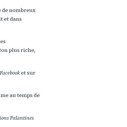
ute de nombreux
it et dans
res
ton plus riche,
Facebook
et sur
omme au temps de
ions Palantines