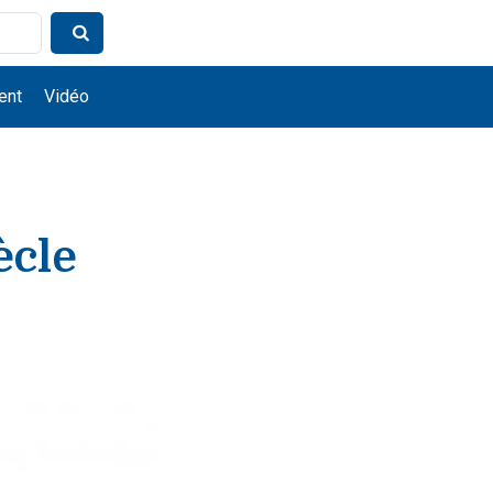
ent
Vidéo
ècle