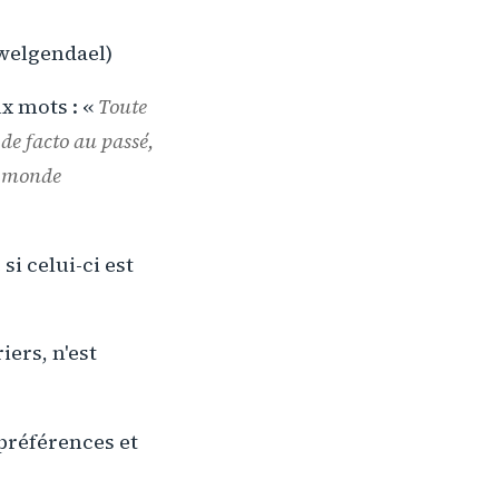
welgendael)
x mots : «
Toute
 de facto au passé,
le monde
i celui-ci est
iers, n'est
préférences et