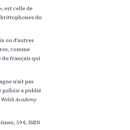
», est celle de
s brittophones du
is ou d'autres
gères, comme
e du français qui
agne n'ait pas
 galloise
a publié
 Welsh Academy
tines, 59 €. ISBN