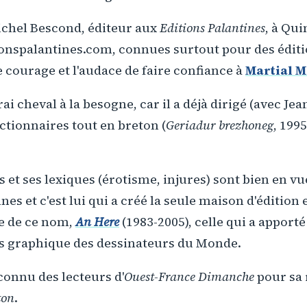
Michel Bescond, éditeur aux
Editions Palantines
, à Qu
ionspalantines.com, connues surtout pour des édit
le courage et l'audace de faire confiance à
Martial 
rai cheval à la besogne, car il a déjà dirigé (avec J
ictionnaires tout en breton (
Geriadur brezhoneg
, 199
s et ses lexiques (érotisme, injures) sont bien en vu
nes et c'est lui qui a créé la seule maison d'édition
ne de ce nom,
An Here
(1983-2005), celle qui a apport
rs graphique des dessinateurs du Monde.
 connu des lecteurs d'
Ouest-France Dimanche
pour sa
ton
.