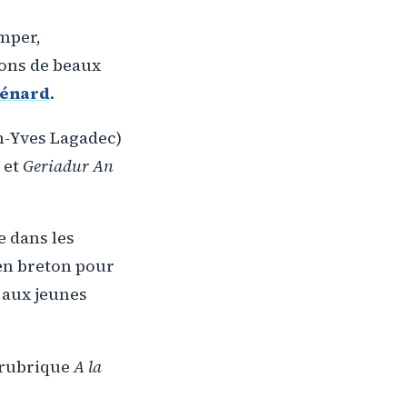
imper,
ions de beaux
Ménard
.
ean-Yves Lagadec)
5 et
Geriadur An
e dans les
 en breton pour
é aux jeunes
 rubrique
A la