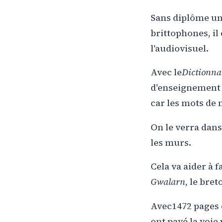
Sans diplôme uni
brittophones, il 
l'audiovisuel.
Avec le
Dictionnai
d'enseignement e
car les mots de 
On le verra dans 
les murs.
Cela va aider à
Gwalarn
, le bre
Avec1472 pages e
ont pavé la voie