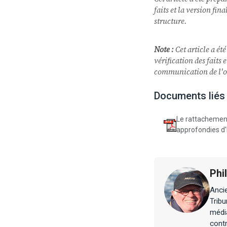
faits et la version fi
structure.
Note :
Cet article a été
vérification des faits
communication de l'o
Documents liés
Le rattachement
approfondies d'
Phi
Ancie
Tribu
média
contr