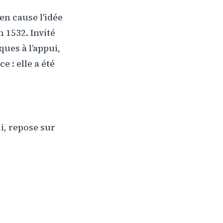
n cause l'idée
n 1532. Invité
ues à l’appui,
e : elle a été
i, repose sur