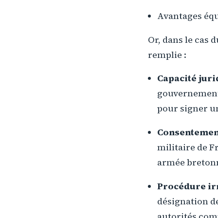
Avantages équi
Or, dans le cas d
remplie :
Capacité jur
gouvernement, 
pour signer un
Consentemen
militaire de F
armée breton
Procédure ir
désignation de
autorités comp