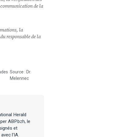
 la communication de la
ormations, la
u du responsable de la
tudes
Source : Dr.
Melennec
tional Herald
per ABP.bzh, le
signés et
avec l’IA.