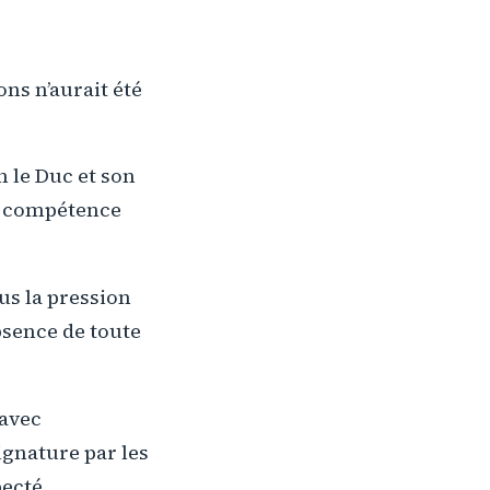
ns n’aurait été
n le Duc et son
ne compétence
us la pression
absence de toute
 avec
ignature par les
pecté.