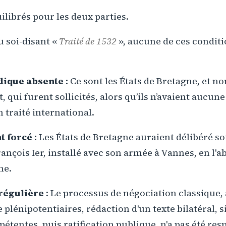
librés pour les deux parties.
u soi-disant «
Traité de 1532
», aucune de ces conditio
idique absente
: Ce sont les États de Bretagne, et no
qui furent sollicités, alors qu’ils n’avaient aucu
 traité international.
t forcé
: Les États de Bretagne auraient délibéré so
rançois Ier, installé avec son armée à Vannes, en l'
ne.
régulière
: Le processus de négociation classique,
 plénipotentiaires, rédaction d'un texte bilatéral, s
étentes, puis ratification publique, n'a pas été res