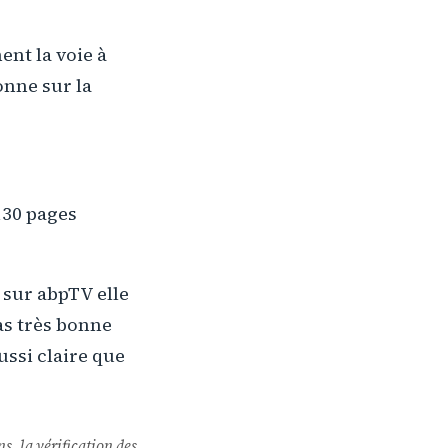
ent la voie à
onne sur la
130 pages
o sur abpTV elle
pas très bonne
ussi claire que
ns, la vérification des