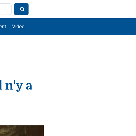
ent
Vidéo
 n'y a