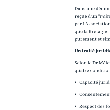
Dans une démons
reçue d'un "
trait
par l'Associatio
que la Bretagne n
purement et si
Un traité jurid
Selon le Dr Méle
quatre condition
Capacité jurid
Consentement 
Respect des fo