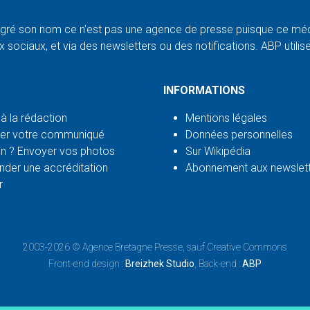
ré son nom ce n'est pas une agence de presse puisque ce médi
 sociaux, et via des newsletters ou des notifications. ABP utilise l
INFORMATIONS
 à la rédaction
Mentions légales
er votre communiqué
Données personnelles
n ? Envoyer vos photos
Sur Wikipédia
der une accréditation
Abonnement aux newslet
r
2003-2026 ©
Agence Bretagne Presse
, sauf Creative Commons
Front-end design :
Breizhek Studio
, Back-end :
ABP