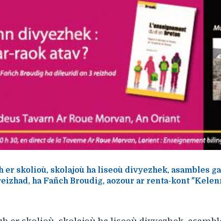
h er skolioù, skolajoù ha liseoù divyezhek, asambles ga
 reizhad, ha Fañch Broudig, aozour ar renta-kont "Kele
zh er skolioù, skolajoù ha liseoù divyezhek, asambl