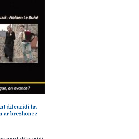
nt dileuridi ha
nn ar brezhoneg
es gant dileuridi