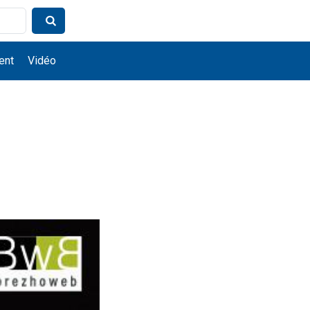
ent
Vidéo