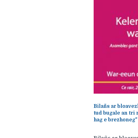
Bilañs ar bloavez
tud bugale an tri
hag e brezhoneg"
Bilañs ar bloave