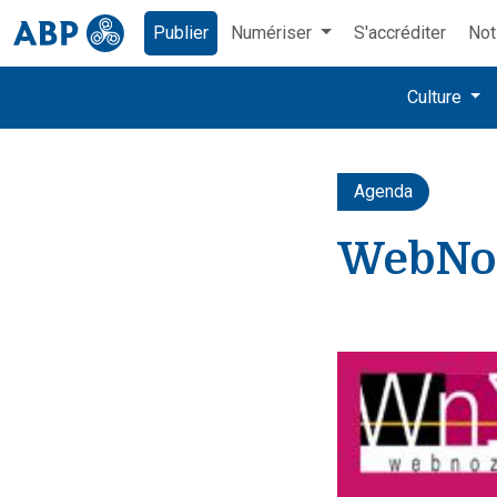
Publier
Numériser
S'accréditer
Not
Culture
Agenda
WebNoz