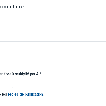
ommentaire
 font 0 multiplié par 4 ?
te les
règles de publication
.