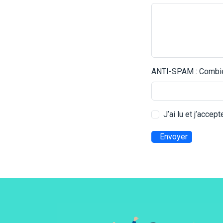
ANTI-SPAM : Combien
J’ai lu et j’accep
Envoyer