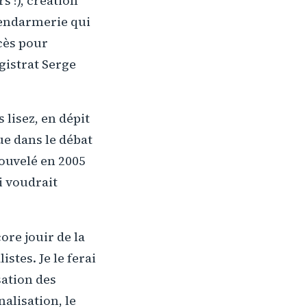
s !), création
gendarmerie qui
cès pour
gistrat Serge
 lisez, en dépit
ue dans le débat
ouvelé en 2005
i voudrait
ore jouir de la
istes. Je le ferai
sation des
nalisation, le