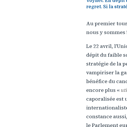
Voynet. En dépit 
regret. Si la strat
Au premier tour 
nous y sommes 
Le 22 avril, l'U
dépit du faible s
stratégie de la p
vampiriser la gau
bénéfice du cand
encore plus «
uti
caporalisée est 
internationaliste
constance aussi,
le Parlement eur