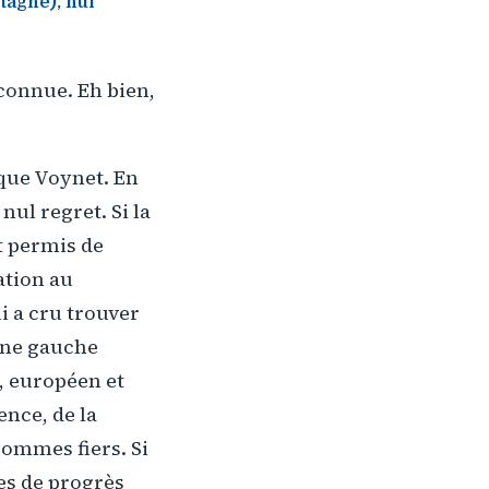
tagne), nul
 connue. Eh bien,
ique Voynet. En
nul regret. Si la
t permis de
ation au
i a cru trouver
'une gauche
e, européen et
ence, de la
sommes fiers. Si
res de progrès