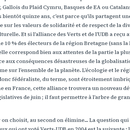
, Gallois du Plaid Cymru, Basques de EA ou Catalan
bientôt quinze ans, c'est parce qu'ils partagent u
sur les valeurs de solidarité et de respect de la div
turelle. Et si l'alliance des Verts et de l'UDB a reçu
de 10 % des électeurs de la région Bretagne (sans la
u'elle correspond bien aux attentes de la partie la pl
ce aux conséquences désastreuses de la globalisa
mme sur l'ensemble de la planète. L'écologie et le ré
donc fédéraliste, du terme, sont étroitement imbri
 en France, cette alliance trouvera un nouveau 
islatives de juin ; il faut permettre à l'arbre de gr
on choisit, au second on élimine... La question qui 
ceux qui ont voté Verts-UDB en 2004 est la suivante :