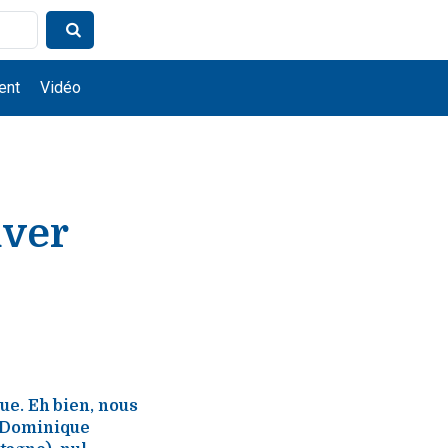
ent
Vidéo
uver
ue. Eh bien, nous
r Dominique