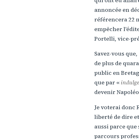
qui ont eu affair
annoncée en déc
référencera 22 
empêcher l'édite
Portelli, vice-pr
Savez-vous que, 
de plus de quara
public en Breta
que par «
indulg
devenir Napoléon
Je voterai donc 
liberté de dire e
aussi parce que 
parcours professi