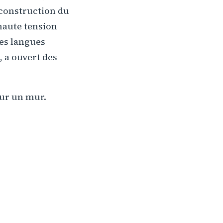
 construction du
 haute tension
des langues
, a ouvert des
sur un mur.