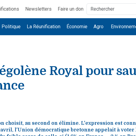
ifications
Newsletters
Faire un don
Politique
La Réunification
Économie
Agro
Environnem
Ségolène Royal pour sa
ance
n choisit, au second on élimine. L'expression est conn
 avril, l'Union démocratique bretonne appelait à vote