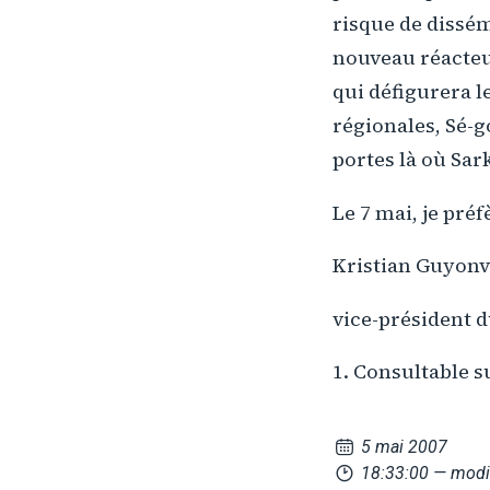
risque de dissé
nouveau réacteur
qui défigurera l
régionales, Sé-g
portes là où Sar
Le 7 mai, je pré
Kristian Guyonv
vice-président d
1. Consultable 
5 mai 2007
18:33:00
— modif