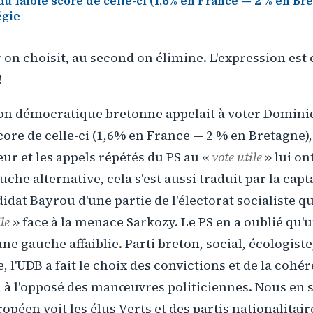
du faible score de celle-ci (1,6% en France — 2 % en Bre
égie
on choisit, au second on élimine. L'expression est
!
nion démocratique bretonne appelait à voter Domin
core de celle-ci (1,6% en France — 2 % en Bretagne), 
eur et les appels répétés du PS au «
vote utile
» lui on
che alternative, cela s'est aussi traduit par la capt
idat Bayrou d'une partie de l'électorat socialiste qu
le
» face à la menace Sarkozy. Le PS en a oublié qu
une gauche affaiblie. Parti breton, social, écologist
, l'UDB a fait le choix des convictions et de la cohér
 à l'opposé des manœuvres politiciennes. Nous en 
opéen voit les élus Verts et des partis nationalitai