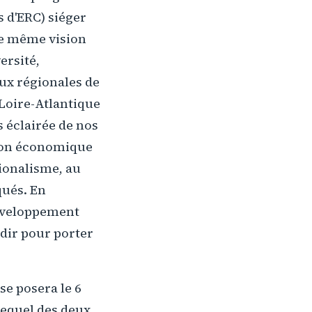
s d'ERC) siéger
ne même vision
ersité,
 aux régionales de
 Loire-Atlantique
us éclairée de nos
tion économique
gionalisme, au
qués. En
développement
andir pour porter
se posera le 6
 lequel des deux