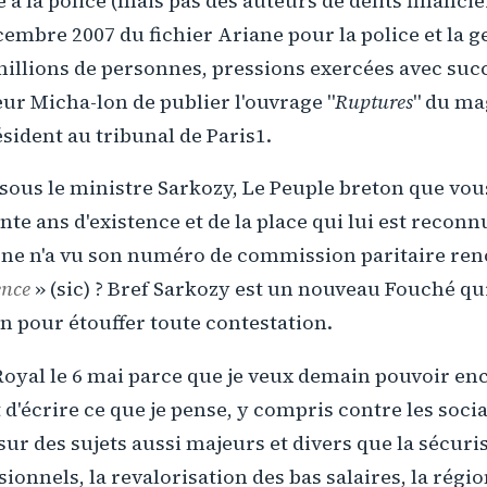
e à la police (mais pas des auteurs de délits financier
embre 2007 du fichier Ariane pour la police et la 
millions de personnes, pressions exercées avec suc
ur Micha-lon de publier l'ouvrage "
Ruptures
" du ma
ésident au tribunal de Paris1.
sous le ministre Sarkozy, Le Peuple breton que vous
nte ans d'existence et de la place qui lui est reconn
gne n'a vu son numéro de commission paritaire ren
ence
» (sic) ? Bref Sarkozy est un nouveau Fouché qu
 pour étouffer toute contestation.
Royal le 6 mai parce que je veux demain pouvoir enc
t d'écrire ce que je pense, y compris contre les social
sur des sujets aussi majeurs et divers que la sécuri
onnels, la revalorisation des bas salaires, la régio