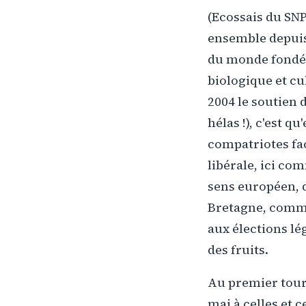
(Ecossais du SNP
ensemble depuis 
du monde fondée 
biologique et cul
2004 le soutien 
hélas !), c'est q
compatriotes fa
libérale, ici co
sens européen, 
Bretagne, comme
aux élections lég
des fruits.
Au premier tour 
mai à celles et 