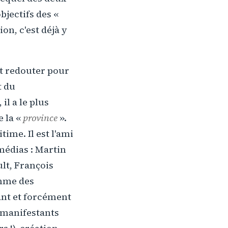
bjectifs des «
ion, c'est déjà y
nt redouter pour
t du
il a le plus
 la «
province
».
ime. Il est l'ami
médias : Martin
lt, François
omme des
ant et forcément
s manifestants