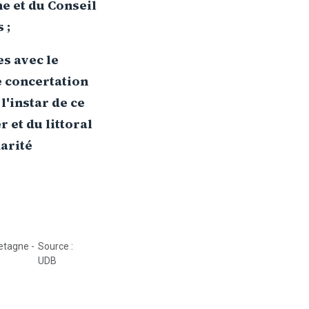
e et du Conseil
 ;
s avec le
e concertation
l'instar de ce
 et du littoral
arité
retagne -
Source :
UDB