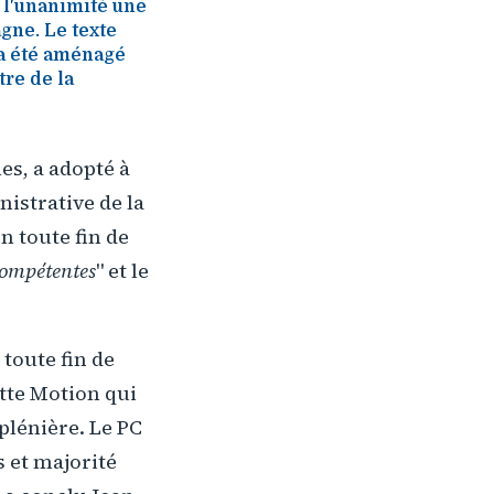
à l'unanimité une
gne. Le texte
 a été aménagé
tre de la
es, a adopté à
istrative de la
n toute fin de
compétentes
" et le
 toute fin de
ette Motion qui
 plénière. Le PC
s et majorité