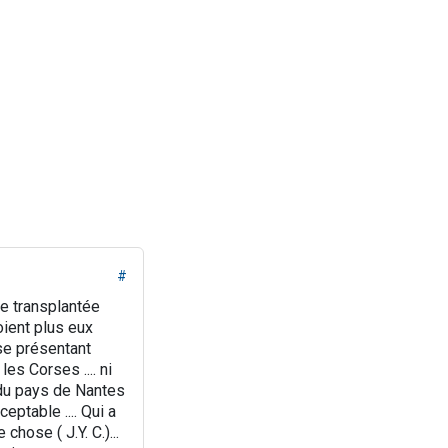
#
nne transplantée
roient plus eux
 se présentant
es Corses .... ni
n du pays de Nantes
eptable .... Qui a
chose ( J.Y. C.)...