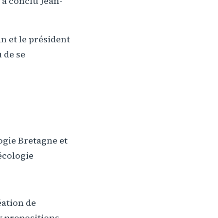
, a conclu Jean-
n et le président
 de se
gie Bretagne et
écologie
éation de
ux propositions