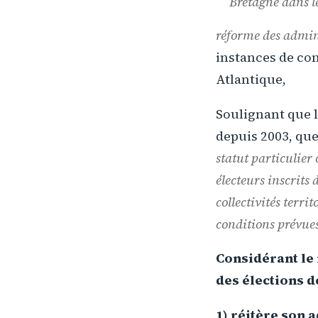
Bretagne dans le
réforme des admini
instances de con
Atlantique,
Soulignant que l
depuis 2003, qu
statut particulier 
électeurs inscrits 
collectivités terri
conditions prévues
Considérant le
des élections de
1) réitère son 