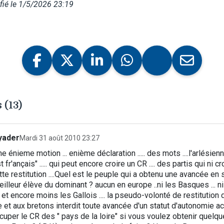
ié le 1/5/2026 23:19
(13)
yader
Mardi 31 août 2010 23:27
 une énieme motion ... enième déclaration ..... des mots ....l'arlésie
t fr'ançais" ..... qui peut encore croire un CR .... des partis qui ni c
e restitution ....Quel est le peuple qui a obtenu une avancée en
lleur élève du dominant ? aucun en europe ..ni les Basques ... ni l
 et encore moins les Gallois .... la pseudo-volonté de restitutio
e et aux bretons interdit toute avancée d'un statut d'autonomie acc
ccuper le CR des " pays de la loire" si vous voulez obtenir quelque 