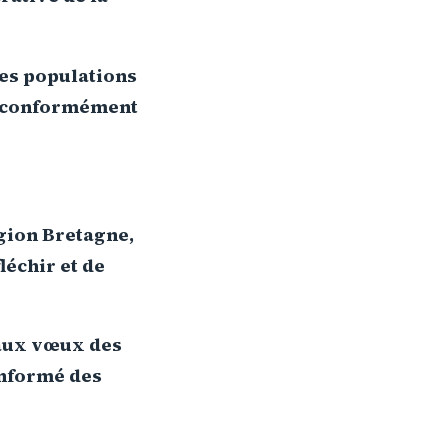
des populations
e, conformément
égion Bretagne,
léchir et de
 aux vœux des
informé des