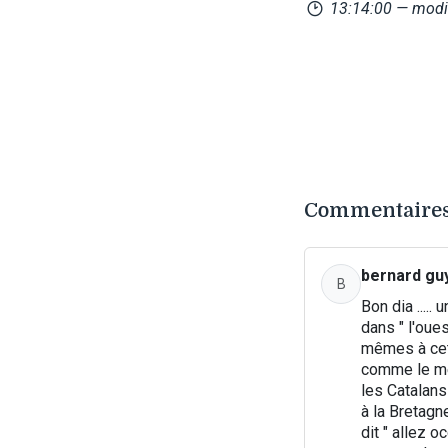
13:14:00
— modif
Commentaires 
bernard gu
B
Bon dia .....
dans " l'oues
mêmes à cett
comme le mei
les Catalans
à la Bretagn
dit " allez o