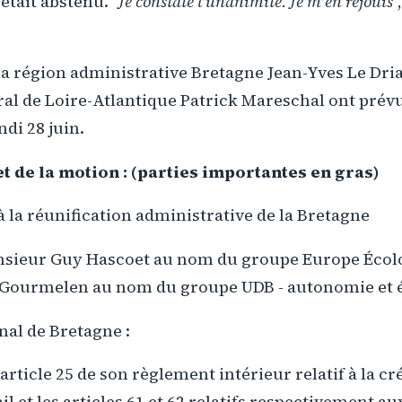
'était abstenu. "
Je constate l'unanimité. Je m'en réjouis
"
la région administrative Bretagne Jean-Yves Le Dria
al de Loire-Atlantique Patrick Mareschal ont prévu
ndi 28 juin.
t de la motion : (parties importantes en gras)
à la réunification administrative de la Bretagne
sieur Guy Hascoet au nom du groupe Europe Écolo
Gourmelen au nom du groupe UDB - autonomie et 
nal de Bretagne :
article 25 de son règlement intérieur relatif à la cr
il et les articles 61 et 62 relatifs respectivement a