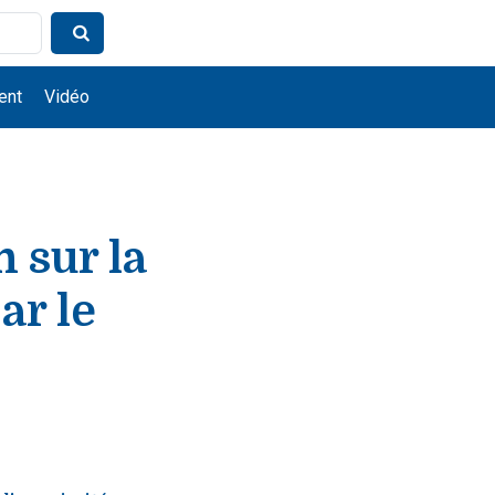
ent
Vidéo
 sur la
ar le