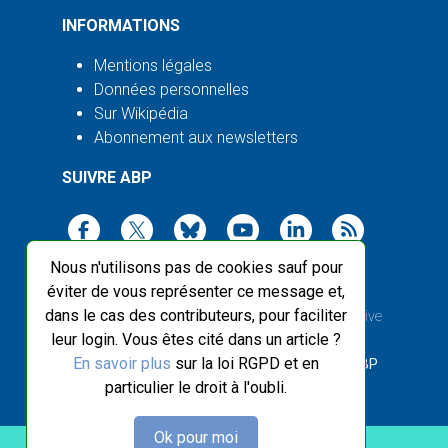
INFORMATIONS
Mentions légales
Données personnelles
Sur Wikipédia
Abonnement aux newsletters
SUIVRE ABP
Nous n'utilisons pas de cookies sauf pour
éviter de vous représenter ce message et,
dans le cas des contributeurs, pour faciliter
2003-2026 ©
Agence Bretagne Presse
, sauf Creative
leur login. Vous êtes cité dans un article ?
Commons
En savoir plus
sur la loi RGPD et en
Front-end design :
Breizhek Studio
, Back-end :
ABP
particulier le droit à l'oubli.
Ok pour moi