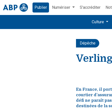
Publier
Numériser
S'accréditer
Not
Culture
Dépêche
Verlin
En France, il por
courtier d’assura
défi ne paraît pa
destinées de la 