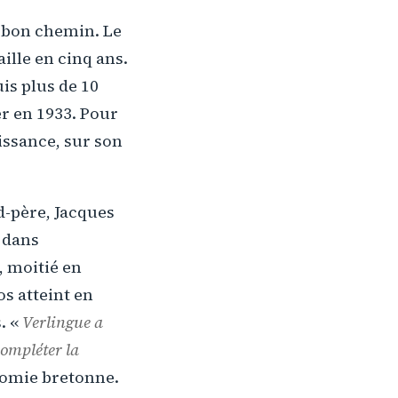
i bon chemin. Le
ille en cinq ans.
is plus de 10
r en 1933. Pour
issance, sur son
d-père, Jacques
 dans
, moitié en
os atteint en
. «
Verlingue a
compléter la
nomie bretonne.