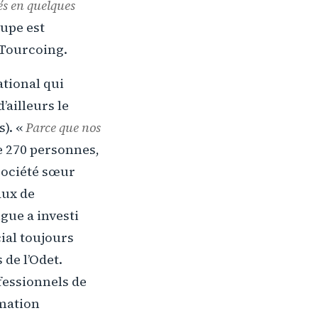
s en quelques
oupe est
 Tourcoing.
ational qui
’ailleurs le
s). «
Parce que nos
e 270 personnes,
société sœur
aux de
gue a investi
ial toujours
 de l’Odet.
fessionnels de
rmation