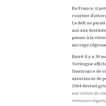
En France, il po
courtier d’assur
Le défi ne paraî
ans aux destinée
passer à la vite
ancrage régional
Entré il y a 30 
Verlingue affic
l’assurance de r
assurances de pe
2004 devrait gri
une culture de cro
croissance organi