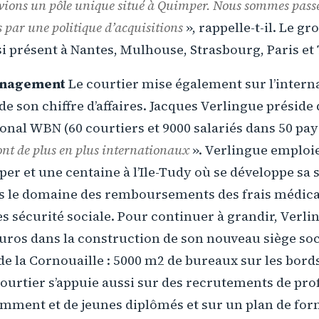
vions un pôle unique situé à Quimper. Nous sommes passé
s par une politique d’acquisitions
», rappelle-t-il. Le gr
i présent à Nantes, Mulhouse, Strasbourg, Paris et
énagement
Le courtier mise également sur l’intern
e son chiffre d’affaires. Jacques Verlingue préside d
onal WBN (60 courtiers et 9000 salariés dans 50 pay
ront de plus en plus internationaux
». Verlingue emploi
er et une centaine à l’Ile-Tudy où se développe sa 
s le domaine des remboursements des frais médic
sécurité sociale. Pour continuer à grandir, Verlin
euros dans la construction de son nouveau siège soc
 de la Cornouaille : 5000 m2 de bureaux sur les bords
ourtier s’appuie aussi sur des recrutements de pro
amment et de jeunes diplômés et sur un plan de fo