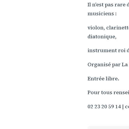
Il n'est pas rare
musiciens :
violon, clarinet
diatonique,
instrument roi d
Organisé par La
Entrée libre.
Pour tous rense
02 23 20 59 14 | 