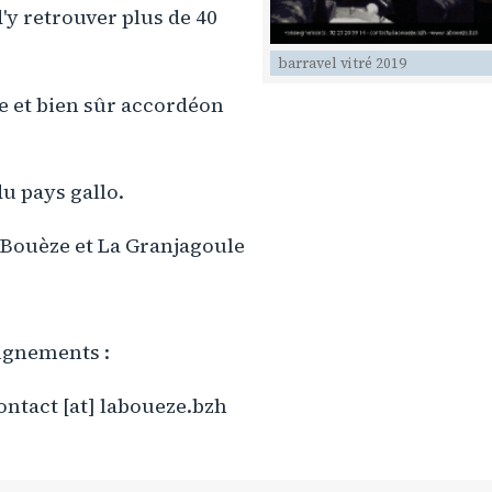
 d'y retrouver plus de 40
barravel vitré 2019
te et bien sûr accordéon
u pays gallo.
 Bouèze et La Granjagoule
ignements :
contact [at] laboueze.bzh