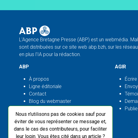
L'Agence Bretagne Presse (ABP) est un webmédia. Malg
sont distribuées sur ce site web abp.bzh, sur les réseaux
en plus l'IA pour la rédaction.
ABP
AGIR
À propos
Écrire
Ligne éditoriale
Envoy
Contact
Témoi
Blog du webmaster
Deman
Flux ABP open source
Publie
Nous n'utilisons pas de cookies sauf pour
éviter de vous représenter ce message et,
dans le cas des contributeurs, pour faciliter
leur login. Vous êtes cité dans un article ?