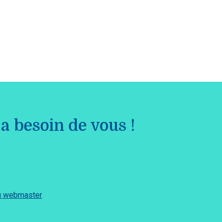
a besoin de vous !
du webmaster