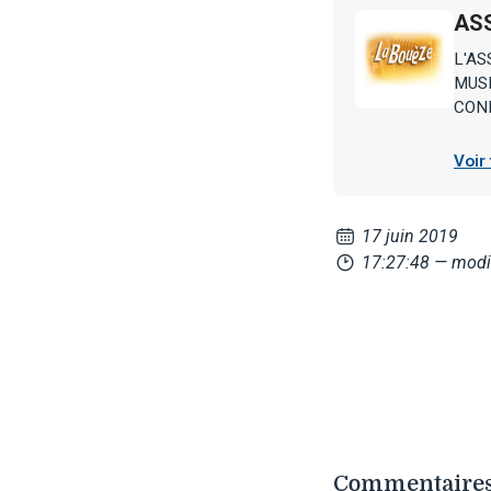
AS
L'AS
MUSI
CONF
Voir
17 juin 2019
17:27:48
— modi
Commentaires