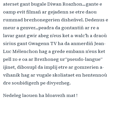
aterset gant bugale Diwan Roazhon…gante e
oamp evit filmañ ar gejadenn se etre daou
rummad brezhonegerien disheñvel. Dedenus e
meur a genver…peadra da gontantiñ ar re a
lavar gant gwir abeg n'eus ket a-walc'h a draoù
sirius gant Gwagenn TV ha da anmerdiñ Jean-
Luc Mélenchon hag a grede embann n'eus ket
pell zo e oa ar Brezhoneg ur“pseudo-langue“
ijinet, dibosupl da implij etre ar gomzerien a-
vihanik hag ar vugale skoliataet en hentennoù
dre soubidigezh pe divyezheg.
Nedeleg laouen ha bloavezh mat !