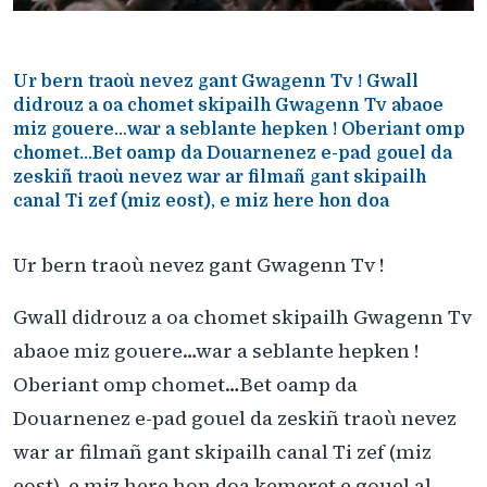
Ur bern traoù nevez gant Gwagenn Tv ! Gwall
didrouz a oa chomet skipailh Gwagenn Tv abaoe
miz gouere…war a seblante hepken ! Oberiant omp
chomet…Bet oamp da Douarnenez e-pad gouel da
zeskiñ traoù nevez war ar filmañ gant skipailh
canal Ti zef (miz eost), e miz here hon doa
Ur bern traoù nevez gant Gwagenn Tv !
Gwall didrouz a oa chomet skipailh Gwagenn Tv
abaoe miz gouere…war a seblante hepken !
Oberiant omp chomet…Bet oamp da
Douarnenez e-pad gouel da zeskiñ traoù nevez
war ar filmañ gant skipailh canal Ti zef (miz
eost), e miz here hon doa kemeret e gouel al