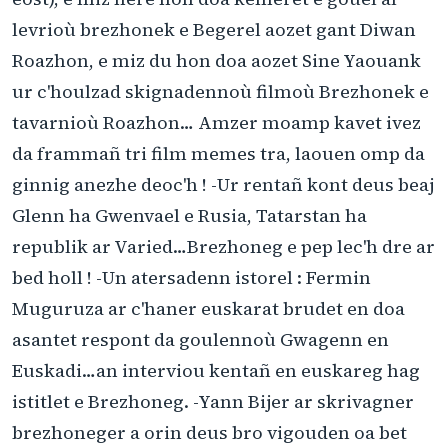
levrioù brezhonek e Begerel aozet gant Diwan
Roazhon, e miz du hon doa aozet Sine Yaouank
ur c'houlzad skignadennoù filmoù Brezhonek e
tavarnioù Roazhon… Amzer moamp kavet ivez
da frammañ tri film memes tra, laouen omp da
ginnig anezhe deoc'h ! -Ur rentañ kont deus beaj
Glenn ha Gwenvael e Rusia, Tatarstan ha
republik ar Varied…Brezhoneg e pep lec'h dre ar
bed holl ! -Un atersadenn istorel : Fermin
Muguruza ar c'haner euskarat brudet en doa
asantet respont da goulennoù Gwagenn en
Euskadi…an interviou kentañ en euskareg hag
istitlet e Brezhoneg. -Yann Bijer ar skrivagner
brezhoneger a orin deus bro vigouden oa bet