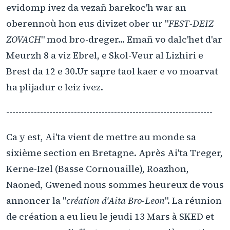
evidomp ivez da vezañ barekoc'h war an
oberennoù hon eus divizet ober ur "
FEST-DEIZ
ZOVACH
" mod bro-dreger... Emañ vo dalc'het d'ar
Meurzh 8 a viz Ebrel, e Skol-Veur al Lizhiri e
Brest da 12 e 30.Ur sapre taol kaer e vo moarvat
ha plijadur e leiz ivez.
-------------------------------------------------------------------
Ca y est, Ai'ta vient de mettre au monde sa
sixième section en Bretagne. Après Ai'ta Treger,
Kerne-Izel (Basse Cornouaille), Roazhon,
Naoned, Gwened nous sommes heureux de vous
annoncer la "
création d'Aita Bro-Leon
". La réunion
de création a eu lieu le jeudi 13 Mars à SKED et