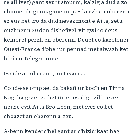
re all ivez) gant seurt stourm, kalzig a dud a zo
chomet da gomz ganeomp. E-kerzh an oberenn
ez eus bet tro da dud nevez mont e Ai'ta, setu
ouzhpenn 20 den disheñvel 'vit gwir o deus
kemeret perzh en oberenn. Deuet eo kazetener
Ouest-France d'ober ur pennad met siwazh ket
hini an Telegramme.
Goude an oberenn, an tavarn...
Goude-se omp aet da bakañ ur boc'h en Tir na
Nog, ha graet eo bet un emvodig. Izili nevez
neuze evit Ai'ta Bro-Leon, met ivez eo bet
choazet an oberenn a-zeu.
A-benn kenderc'hel gant ar c'hizidikaat hag