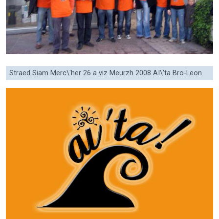
Straed Siam Merc\'her 26 a viz Meurzh 2008 AI\'ta Bro-Leon.