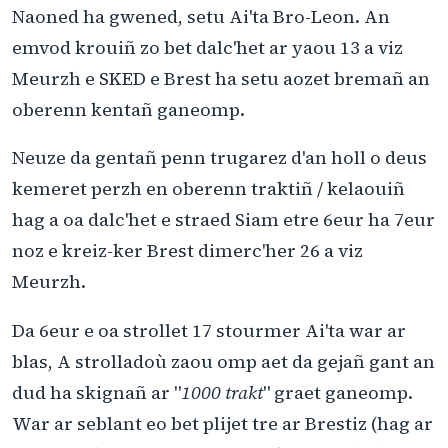
Naoned ha gwened, setu Ai'ta Bro-Leon. An
emvod krouiñ zo bet dalc'het ar yaou 13 a viz
Meurzh e SKED e Brest ha setu aozet bremañ an
oberenn kentañ ganeomp.
Neuze da gentañ penn trugarez d'an holl o deus
kemeret perzh en oberenn traktiñ / kelaouiñ
hag a oa dalc'het e straed Siam etre 6eur ha 7eur
noz e kreiz-ker Brest dimerc'her 26 a viz
Meurzh.
Da 6eur e oa strollet 17 stourmer Ai'ta war ar
blas, A strolladoù zaou omp aet da gejañ gant an
dud ha skignañ ar "
1000 trakt
" graet ganeomp.
War ar seblant eo bet plijet tre ar Brestiz (hag ar