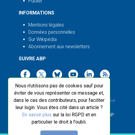
Publier
INFORMATIONS
Mentions légales
Données personnelles
Sur Wikipédia
Abonnement aux newsletters
SUIVRE ABP
Nous n'utilisons pas de cookies sauf pour
éviter de vous représenter ce message et,
dans le cas des contributeurs, pour faciliter
2003-2026 ©
Agence Bretagne Presse
, sauf Creative
leur login. Vous êtes cité dans un article ?
Commons
En savoir plus
sur la loi RGPD et en
Front-end design :
Breizhek Studio
, Back-end :
ABP
particulier le droit à l'oubli.