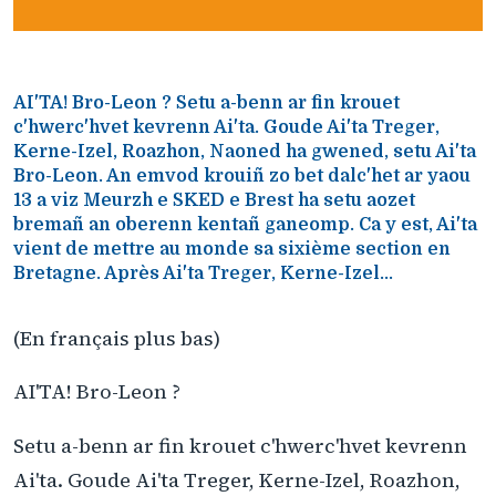
AI'TA! Bro-Leon ? Setu a-benn ar fin krouet
c'hwerc'hvet kevrenn Ai'ta. Goude Ai'ta Treger,
Kerne-Izel, Roazhon, Naoned ha gwened, setu Ai'ta
Bro-Leon. An emvod krouiñ zo bet dalc'het ar yaou
13 a viz Meurzh e SKED e Brest ha setu aozet
bremañ an oberenn kentañ ganeomp. Ca y est, Ai'ta
vient de mettre au monde sa sixième section en
Bretagne. Après Ai'ta Treger, Kerne-Izel...
(En français plus bas)
AI'TA! Bro-Leon ?
Setu a-benn ar fin krouet c'hwerc'hvet kevrenn
Ai'ta. Goude Ai'ta Treger, Kerne-Izel, Roazhon,