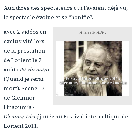
Aux dires des spectateurs qui l'avaient déjà vu,
le spectacle évolue et se “bonifie”.
avec 2 vidéos en
Aussi sur ABP :
exclusivité lors
de la prestation
de Lorient le 7
août :
Pa vin maro
(Quand je serai
Festival Interceltique 2011 :
Glenmor, l'insoumis, une réussite
!
mort). Scène 13
de Glenmor
l'insoumis -
Glenmor Disuj
jouée au Festival interceltique de
Lorient 2011.