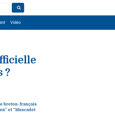
ent
Vidéo
ficielle
s ?
ue breton-français
on” et “Muscadet