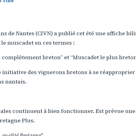
s vins
ns de Nantes (CIVN) a publié cet été une affiche bil
 le muscadet en ces termes :
 complètement breton” et “Muscadet le plus breton
 initiative des vignerons bretons à se réapproprier 
s nantais.
cales continuent à bien fonctionner. Est prévue un
Bretagne Plus.
 qualité Bretagne
"