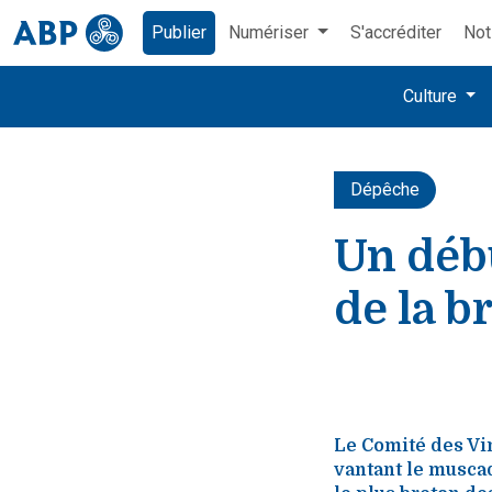
Publier
Numériser
S'accréditer
Not
Culture
Dépêche
Un débu
de la b
Le Comité des Vin
vantant le musca