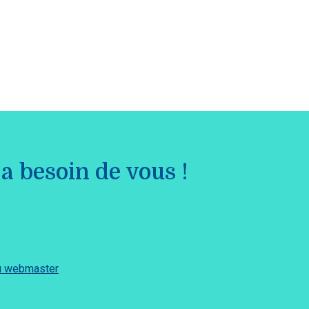
a besoin de vous !
du webmaster