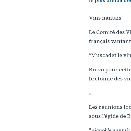
le plus breton de
Vins nantais
Le Comité des Vi
français vantant
“Muscadet le vin
Bravo pour cette
bretonne des vin
...
Les réunions lo
sous l'égide de 
"
Vignoble nantais,