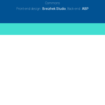
Commons
Front-end design :
Breizhek Studio
, Back-end :
ABP