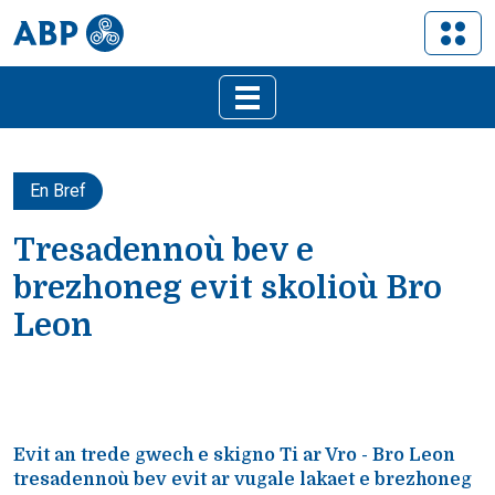
En Bref
Tresadennoù bev e
brezhoneg evit skolioù Bro
Leon
Evit an trede gwech e skigno Ti ar Vro - Bro Leon
tresadennoù bev evit ar vugale lakaet e brezhoneg