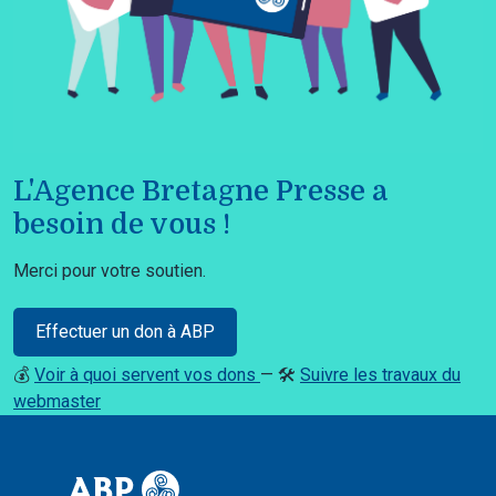
L'Agence Bretagne Presse a
besoin de vous !
Merci pour votre soutien.
Effectuer un don à ABP
💰
Voir à quoi servent vos dons
— 🛠️
Suivre les travaux du
webmaster