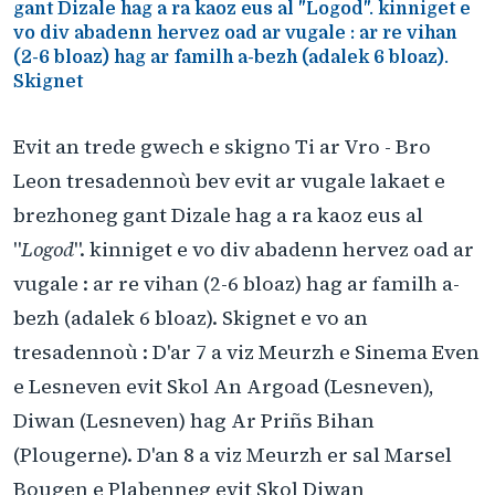
gant Dizale hag a ra kaoz eus al "Logod". kinniget e
vo div abadenn hervez oad ar vugale : ar re vihan
(2-6 bloaz) hag ar familh a-bezh (adalek 6 bloaz).
Skignet
Evit an trede gwech e skigno Ti ar Vro - Bro
Leon tresadennoù bev evit ar vugale lakaet e
brezhoneg gant Dizale hag a ra kaoz eus al
"
Logod
". kinniget e vo div abadenn hervez oad ar
vugale : ar re vihan (2-6 bloaz) hag ar familh a-
bezh (adalek 6 bloaz). Skignet e vo an
tresadennoù : D'ar 7 a viz Meurzh e Sinema Even
e Lesneven evit Skol An Argoad (Lesneven),
Diwan (Lesneven) hag Ar Priñs Bihan
(Plougerne). D'an 8 a viz Meurzh er sal Marsel
Bougen e Plabenneg evit Skol Diwan