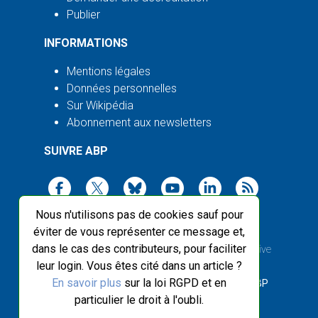
Publier
INFORMATIONS
Mentions légales
Données personnelles
Sur Wikipédia
Abonnement aux newsletters
SUIVRE ABP
Nous n'utilisons pas de cookies sauf pour
éviter de vous représenter ce message et,
dans le cas des contributeurs, pour faciliter
2003-2026 ©
Agence Bretagne Presse
, sauf Creative
leur login. Vous êtes cité dans un article ?
Commons
En savoir plus
sur la loi RGPD et en
Front-end design :
Breizhek Studio
, Back-end :
ABP
particulier le droit à l'oubli.