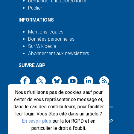
Demander une accréditation
Publier
INFORMATIONS
Mentions légales
Données personnelles
Sur Wikipédia
Abonnement aux newsletters
SUIVRE ABP
Nous n'utilisons pas de cookies sauf pour
éviter de vous représenter ce message et,
dans le cas des contributeurs, pour faciliter
2003-2026 ©
Agence Bretagne Presse
, sauf Creative
leur login. Vous êtes cité dans un article ?
Commons
En savoir plus
sur la loi RGPD et en
Front-end design :
Breizhek Studio
, Back-end :
ABP
particulier le droit à l'oubli.