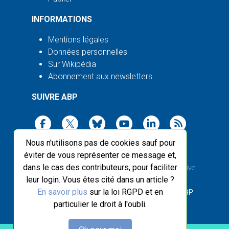
INFORMATIONS
Mentions légales
Données personnelles
Sur Wikipédia
Abonnement aux newsletters
SUIVRE ABP
Nous n'utilisons pas de cookies sauf pour
éviter de vous représenter ce message et,
dans le cas des contributeurs, pour faciliter
2003-2026 ©
Agence Bretagne Presse
, sauf Creative
leur login. Vous êtes cité dans un article ?
Commons
En savoir plus
sur la loi RGPD et en
Front-end design :
Breizhek Studio
, Back-end :
ABP
particulier le droit à l'oubli.