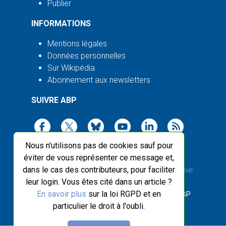
Publier
INFORMATIONS
Mentions légales
Données personnelles
Sur Wikipédia
Abonnement aux newsletters
SUIVRE ABP
Nous n'utilisons pas de cookies sauf pour
éviter de vous représenter ce message et,
dans le cas des contributeurs, pour faciliter
2003-2026 ©
Agence Bretagne Presse
, sauf Creative
leur login. Vous êtes cité dans un article ?
Commons
En savoir plus
sur la loi RGPD et en
Front-end design :
Breizhek Studio
, Back-end :
ABP
particulier le droit à l'oubli.